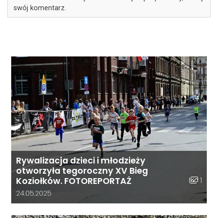
swój komentarz.
Rywalizacja dzieci i młodzieży
otworzyła tegoroczny XV Bieg
Liczba z
1
Koziołków. FOTOREPORTAŻ
Data dodania galerii:
24.05.2025