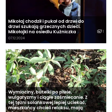
Mikołaj chodził i pukał od drzwi do
drzwi szukają grzecznych dzieci.
Liczba z
1
Mikołajki na osiedlu Kuźniczka
Data dodania galerii:
07.12.2024
Wymiociny, butelki po piwie,
wulgaryzmy i ciągłe zaśmiecanie. Z
tej tężni solankowej lepiej uciekać,
mieszkańcy chcieli relaksu, mają