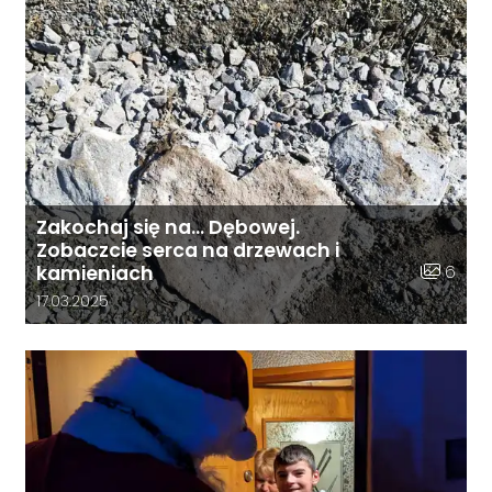
Zakochaj się na… Dębowej.
Zobaczcie serca na drzewach i
Liczba zd
6
kamieniach
Data dodania galerii:
17.03.2025