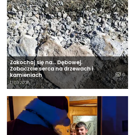
Zakochaj się na… Dębowej.
Zobaczcie serca na drzewach i
Liczba zd
6
kamieniach
Data dodania galerii:
17.03.2025