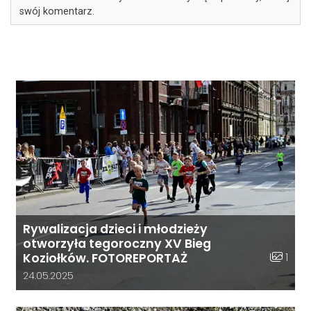
swój komentarz.
Rywalizacja dzieci i młodzieży
otworzyła tegoroczny XV Bieg
Liczba z
1
Koziołków. FOTOREPORTAŻ
Data dodania galerii:
24.05.2025