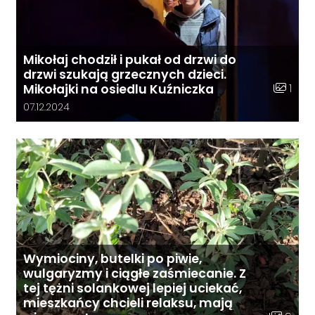
Mikołaj chodził i pukał od drzwi do
drzwi szukają grzecznych dzieci.
Liczba z
1
Mikołajki na osiedlu Kuźniczka
Data dodania galerii:
07.12.2024
Wymiociny, butelki po piwie,
wulgaryzmy i ciągłe zaśmiecanie. Z
tej tężni solankowej lepiej uciekać,
mieszkańcy chcieli relaksu, mają