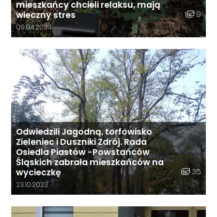
mieszkańcy chcieli relaksu, mają
Liczba zd
9
wieczny stres
Data dodania galerii:
09.04.2024
Odwiedzili Jagodną, torfowisko
Zieleniec i Duszniki Zdrój. Rada
Osiedla Piastów -Powstańców
Śląskich zabrała mieszkańców na
Liczba zdj
35
wycieczkę
Data dodania galerii:
23.10.2023