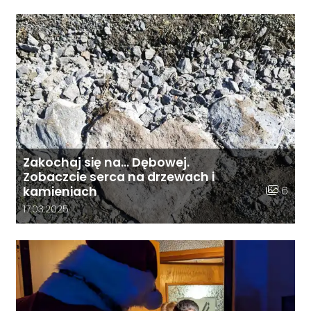
Zakochaj się na… Dębowej.
Zobaczcie serca na drzewach i
Liczba zd
6
kamieniach
Data dodania galerii:
17.03.2025