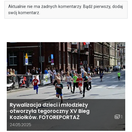
Aktualnie nie ma żadnych komentarzy. Bądź pierwszy, dodaj
swój komentarz.
Rywalizacja dzieci i młodzieży
otworzyła tegoroczny XV Bieg
Liczba z
1
Koziołków. FOTOREPORTAŻ
Data dodania galerii:
24.05.2025