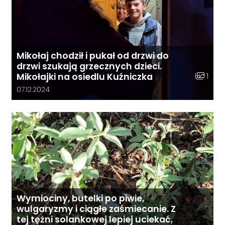
Mikołaj chodził i pukał od drzwi do
drzwi szukają grzecznych dzieci.
Liczba z
1
Mikołajki na osiedlu Kuźniczka
Data dodania galerii:
07.12.2024
Wymiociny, butelki po piwie,
wulgaryzmy i ciągłe zaśmiecanie. Z
tej tężni solankowej lepiej uciekać,