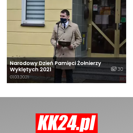
Narodowy Dzień Pamięci Żołnierzy
Liczba zdj
30
Wyklętych 2021
Data dodania galerii:
01.03.2021