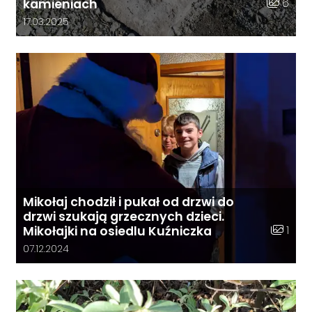
Liczba zd
6
kamieniach
Data dodania galerii:
17.03.2025
Mikołaj chodził i pukał od drzwi do
drzwi szukają grzecznych dzieci.
Liczba z
1
Mikołajki na osiedlu Kuźniczka
Data dodania galerii:
07.12.2024