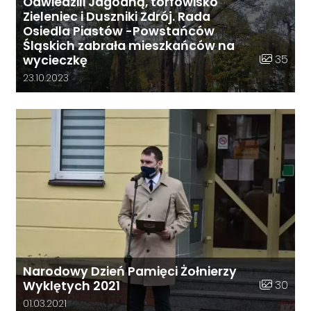
Odwiedzili Jagodną, torfowisko
Zieleniec i Duszniki Zdrój. Rada
Osiedla Piastów -Powstańców
Śląskich zabrała mieszkańców na
Liczba zdj
35
wycieczkę
Data dodania galerii:
23.10.2023
Narodowy Dzień Pamięci Żołnierzy
Liczba zdj
30
Wyklętych 2021
Data dodania galerii:
01.03.2021