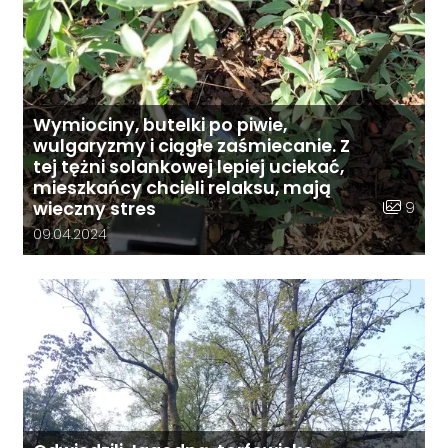
Wymiociny, butelki po piwie,
wulgaryzmy i ciągłe zaśmiecanie. Z
tej tężni solankowej lepiej uciekać,
mieszkańcy chcieli relaksu, mają
Liczba zd
9
wieczny stres
Data dodania galerii:
09.04.2024