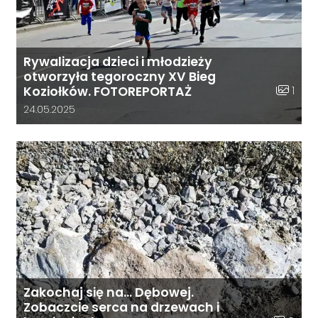
Rywalizacja dzieci i młodzieży
otworzyła tegoroczny XV Bieg
Liczba z
1
Koziołków. FOTOREPORTAŻ
Data dodania galerii:
24.05.2025
Zakochaj się na… Dębowej.
Zobaczcie serca na drzewach i