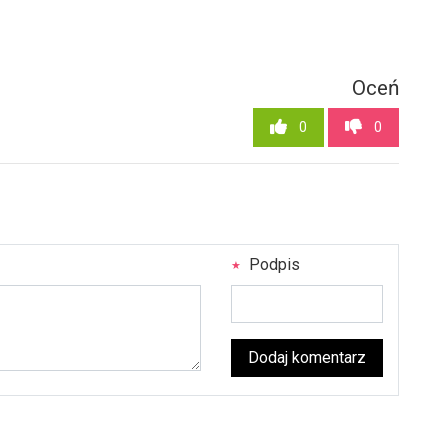
Oceń
0
0
Podpis
Dodaj komentarz