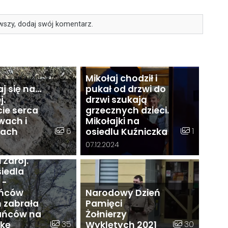
wszy, dodaj swój komentarz.
Mikołaj chodził i
j się na…
pukał od drzwi do
j.
drzwi szukają
ie serca
grzecznych dzieci.
li
wach i
Mikołajki na
ą,
lerii:
Liczba zdjęć w galerii:
Liczba zdjęć 
6
1
iach
osiedlu Kuźniczka
sko
ia galerii:
Data dodania galerii:
07.12.2024
 i
 Zdrój.
iedla
 -
ńców
Narodowy Dzień
h zabrała
Pamięci
ańców na
Żołnierzy
erii:
Liczba zdjęć w galerii:
Liczba zdjęć w 
35
30
kę
Wyklętych 2021