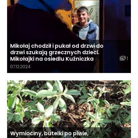
Mikołaj chodził i pukał od drzwi do
drzwi szukają grzecznych dzieci.
Liczba z
1
Mikołajki na osiedlu Kuźniczka
Data dodania galerii:
07.12.2024
Wymiociny, butelki po piwie,