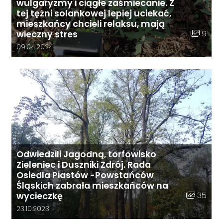
wulgaryzmy i ciągłe zaśmiecanie. Z
tej tężni solankowej lepiej uciekać,
mieszkańcy chcieli relaksu, mają
Liczba zd
9
wieczny stres
Data dodania galerii:
09.04.2024
Odwiedzili Jagodną, torfowisko
Zieleniec i Duszniki Zdrój. Rada
Osiedla Piastów -Powstańców
Śląskich zabrała mieszkańców na
Liczba zdj
35
wycieczkę
Data dodania galerii:
23.10.2023