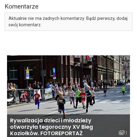
Komentarze
Aktualnie nie ma żadnych komentarzy. Bądź pierwszy, dodaj
swój komentarz.
Rywalizacja dzieci i młodzieży
otworzyła tegoroczny XV Bieg
Liczba z
1
Koziołków. FOTOREPORTAŻ