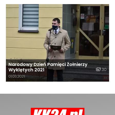
Narodowy Dzień Pamięci Żołnierzy
Liczba zdj
30
Wyklętych 2021
Data dodania galerii:
01.03.2021