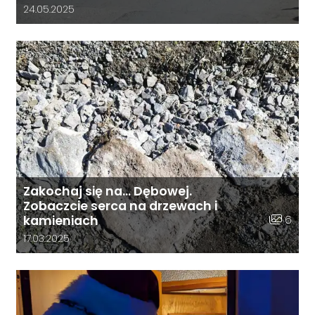
Data dodania galerii:
24.05.2025
Zakochaj się na… Dębowej.
Zobaczcie serca na drzewach i
Liczba zd
6
kamieniach
Data dodania galerii:
17.03.2025