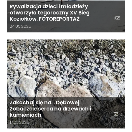
Rywalizacja dzieci i młodzieży
otworzyła tegoroczny XV Bieg
Liczba z
1
Koziołków. FOTOREPORTAŻ
Data dodania galerii:
24.05.2025
Zakochaj się na… Dębowej.
Zobaczcie serca na drzewach i
Liczba zd
6
kamieniach
Data dodania galerii:
17.03.2025