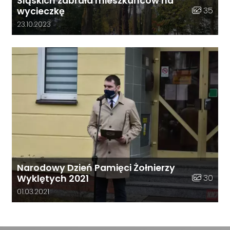
Śląskich zabrała mieszkańców na
Liczba zdj
35
wycieczkę
Data dodania galerii:
23.10.2023
Narodowy Dzień Pamięci Żołnierzy
Liczba zdj
30
Wyklętych 2021
Data dodania galerii:
01.03.2021