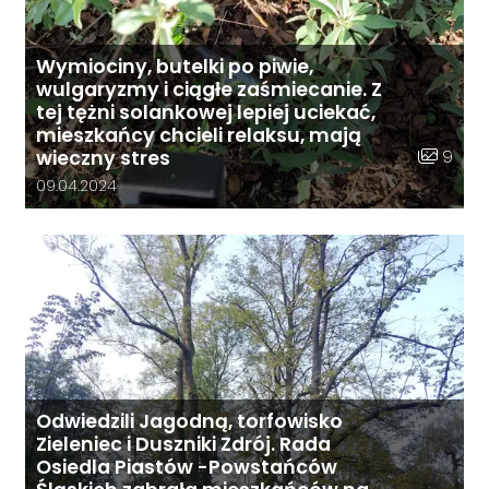
Wymiociny, butelki po piwie,
wulgaryzmy i ciągłe zaśmiecanie. Z
tej tężni solankowej lepiej uciekać,
mieszkańcy chcieli relaksu, mają
Liczba zd
9
wieczny stres
Data dodania galerii:
09.04.2024
Odwiedzili Jagodną, torfowisko
Zieleniec i Duszniki Zdrój. Rada
Osiedla Piastów -Powstańców