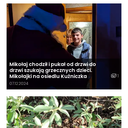
Mikołaj chodził i pukał od drzwi do
drzwi szukają grzecznych dzieci.
Liczba z
1
Mikołajki na osiedlu Kuźniczka
Data dodania galerii:
07.12.2024