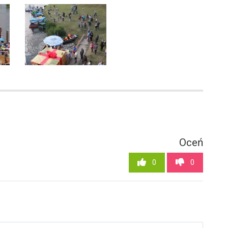
Oceń
0
0