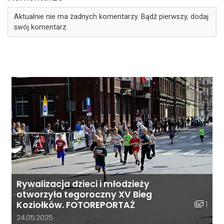
Aktualnie nie ma żadnych komentarzy. Bądź pierwszy, dodaj
swój komentarz.
Rywalizacja dzieci i młodzieży
otworzyła tegoroczny XV Bieg
Liczba z
1
Koziołków. FOTOREPORTAŻ
Data dodania galerii:
24.05.2025