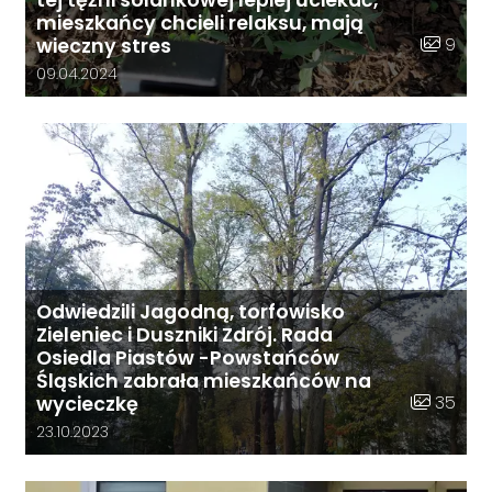
tej tężni solankowej lepiej uciekać,
mieszkańcy chcieli relaksu, mają
Liczba zd
9
wieczny stres
Data dodania galerii:
09.04.2024
Odwiedzili Jagodną, torfowisko
Zieleniec i Duszniki Zdrój. Rada
Osiedla Piastów -Powstańców
Śląskich zabrała mieszkańców na
Liczba zdj
35
wycieczkę
Data dodania galerii:
23.10.2023