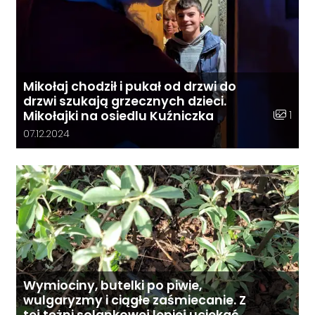
Mikołaj chodził i pukał od drzwi do
drzwi szukają grzecznych dzieci.
Liczba z
1
Mikołajki na osiedlu Kuźniczka
Data dodania galerii:
07.12.2024
Wymiociny, butelki po piwie,
wulgaryzmy i ciągłe zaśmiecanie. Z