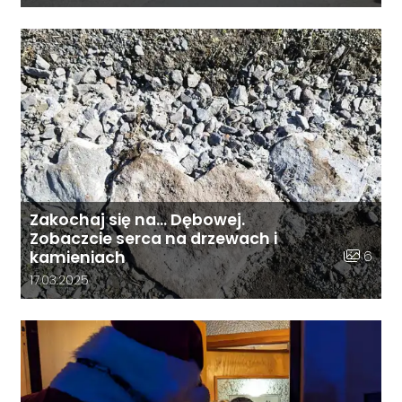
Zakochaj się na… Dębowej.
Zobaczcie serca na drzewach i
Liczba zd
6
kamieniach
Data dodania galerii:
17.03.2025