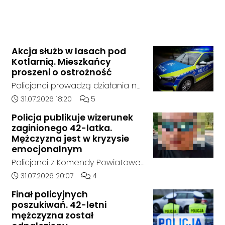
Akcja służb w lasach pod
Kotlarnią. Mieszkańcy
proszeni o ostrożność
Policjanci prowadzą działania na
terenie kompleksów leśnych w
Data dodania artykułu:
Liczba komentarzy artykułu:
31.07.2026 18:20
5
rejonie gminy Bierawa. Jak udało
Policja publikuje wizerunek
nam się ustalić, funkcjonariusze
zaginionego 42-latka.
poszukują mężczyzny, który może
Mężczyzna jest w kryzysie
posiadać niebezpieczne
emocjonalnym
narzędzie, nieoficjalnie broń i
Policjanci z Komendy Powiatowej
stanowić zagrożenie dla osób
Policji w Kędzierzynie-Koźlu
Data dodania artykułu:
Liczba komentarzy artykułu:
31.07.2026 20:07
4
postronnych.
poszukują zaginionego 42-latka,
Finał policyjnych
który jest w kryzysie
poszukiwań. 42-letni
emocjonalnym i może chcieć
mężczyzna został
targnąć się na swoje życie.