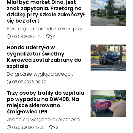
Miał być market Dino, jest
policja, został on odnaleziony w
znak zapytania. Przetarg na
sobotę, 1 sierpnia, na terenie
działkę przy szkole zakończył
kompleksu leśnego w powiecie
się bez ofert
raciborskim, w województwie
Przetarg na sprzedaż działki przy
śląskim.
Zespole Szkół Technicznych i
Data dodania artykułu:
Liczba komentarzy artykułu:
03.08.2026 11:12
4
Ogólnokształcących w
Honda uderzyła w
Kędzierzynie-Koźlu zakończył się
sygnalizator świetlny.
bez rozstrzygnięcia. Mimo
Kierowca został zabrany do
wcześniejszego zainteresowania
szpitala
terenem ze strony sieci Dino, do
Do groźnie wyglądającego
postępowania nie zgłosił się
zdarzenia drogowego doszło w
Data dodania artykułu:
05.08.2026 08:29
żaden oferent.
środę rano w Koźlu. Około
Trzy osoby trafiły do szpitala
godziny 6:30 kierujący
po wypadku na DW408. Na
samochodem marki Honda
miejsce skierowano
zjechał z drogi i uderzył w
śmigłowiec LPR
sygnalizator świetlny.
Znane są wstępne okoliczności
zdarzenia drogowego, do
Data dodania artykułu:
Liczba komentarzy artykułu:
03.08.2026 15:52
2