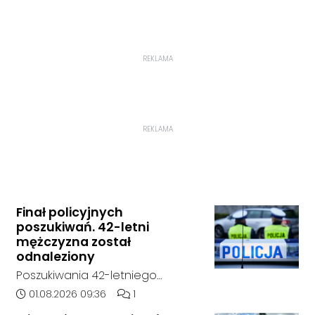
REKLAMA
REKLAMA
Finał policyjnych
poszukiwań. 42-letni
mężczyzna został
odnaleziony
Poszukiwania 42-letniego
mężczyzny zostały zakończone.
Data dodania artykułu:
Liczba komentarzy artykułu:
01.08.2026 09:36
1
Jak poinformowała opolska