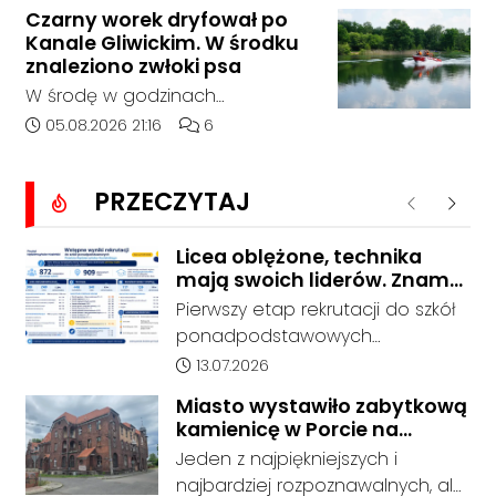
którego doszło około godziny
Czarny worek dryfował po
14:30 na drodze wojewódzkiej nr
Kanale Gliwickim. W środku
408 pomiędzy Starym Koźlem a
znaleziono zwłoki psa
Bierawą.
W środę w godzinach
popołudniowych służby zostały
Data dodania artykułu:
Liczba komentarzy artykułu:
05.08.2026 21:16
6
zadysponowane nad Kanał
Gliwicki po zgłoszeniu od
PRZECZYTAJ
zaniepokojonego świadka.
Poprzednie
Nastę
Osoba zgłaszająca zauważyła
unoszący się na wodzie czarny
Licea oblężone, technika
mają swoich liderów. Znamy
worek, którego zawartość
wstępne wyniki rekrutacji do
wzbudziła jej niepokój.
Pierwszy etap rekrutacji do szkół
szkół w powiecie
ponadpodstawowych
prowadzonych przez Powiat
Data dodania artykułu:
13.07.2026
Kędzierzyńsko-Kozielski pokazuje
Miasto wystawiło zabytkową
coraz wyraźniejsze preferencje
kamienicę w Porcie na
tegorocznych absolwentów szkół
sprzedaż. W dawnym hotelu
Jeden z najpiękniejszych i
podstawowych. Dane dotyczą
mają powstać mieszkania
najbardziej rozpoznawalnych, ale
kandydatów, którzy wskazali dany