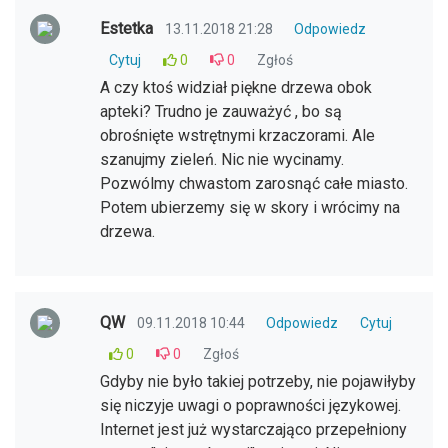
Estetka
13.11.2018 21:28
Odpowiedz
Cytuj
0
0
Zgłoś
A czy ktoś widział piękne drzewa obok
apteki? Trudno je zauważyć , bo są
obrośnięte wstrętnymi krzaczorami. Ale
szanujmy zieleń. Nic nie wycinamy.
Pozwólmy chwastom zarosnąć całe miasto.
Potem ubierzemy się w skory i wrócimy na
drzewa.
QW
09.11.2018 10:44
Odpowiedz
Cytuj
0
0
Zgłoś
Gdyby nie było takiej potrzeby, nie pojawiłyby
się niczyje uwagi o poprawności językowej.
Internet jest już wystarczająco przepełniony