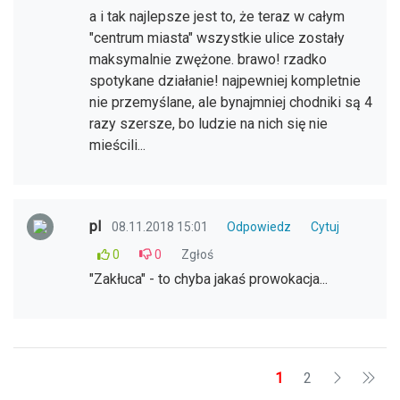
a i tak najlepsze jest to, że teraz w całym
"centrum miasta" wszystkie ulice zostały
maksymalnie zwężone. brawo! rzadko
spotykane działanie! najpewniej kompletnie
nie przemyślane, ale bynajmniej chodniki są 4
razy szersze, bo ludzie na nich się nie
mieścili...
pl
08.11.2018 15:01
Odpowiedz
Cytuj
0
0
Zgłoś
"Zakłuca" - to chyba jakaś prowokacja...
1
2