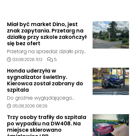
Miał być market Dino, jest
znak zapytania. Przetarg na
działkę przy szkole zakończył
się bez ofert
Przetarg na sprzedaż działki przy
Zespole Szkół Technicznych i
Data dodania artykułu:
Liczba komentarzy artykułu:
03.08.2026 11:12
5
Ogólnokształcących w
Honda uderzyła w
Kędzierzynie-Koźlu zakończył się
sygnalizator świetlny.
bez rozstrzygnięcia. Mimo
Kierowca został zabrany do
wcześniejszego zainteresowania
szpitala
terenem ze strony sieci Dino, do
Do groźnie wyglądającego
postępowania nie zgłosił się
zdarzenia drogowego doszło w
Data dodania artykułu:
05.08.2026 08:29
żaden oferent.
środę rano w Koźlu. Około
Trzy osoby trafiły do szpitala
godziny 6:30 kierujący
po wypadku na DW408. Na
samochodem marki Honda
miejsce skierowano
zjechał z drogi i uderzył w