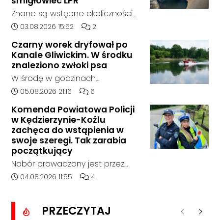
śmigłowiec LPR
sygnalizator świetlny.
Znane są wstępne okoliczności
zdarzenia drogowego, do
Data dodania artykułu:
Liczba komentarzy artykułu:
03.08.2026 15:52
2
którego doszło około godziny
Czarny worek dryfował po
14:30 na drodze wojewódzkiej nr
Kanale Gliwickim. W środku
408 pomiędzy Starym Koźlem a
znaleziono zwłoki psa
Bierawą.
W środę w godzinach
popołudniowych służby zostały
Data dodania artykułu:
Liczba komentarzy artykułu:
05.08.2026 21:16
6
zadysponowane nad Kanał
Komenda Powiatowa Policji
Gliwicki po zgłoszeniu od
w Kędzierzynie-Koźlu
zaniepokojonego świadka.
zachęca do wstąpienia w
Osoba zgłaszająca zauważyła
swoje szeregi. Tak zarabia
unoszący się na wodzie czarny
początkujący
worek, którego zawartość
Nabór prowadzony jest przez
wzbudziła jej niepokój.
cały rok, a dokumenty można
Data dodania artykułu:
Liczba komentarzy artykułu:
04.08.2026 11:55
4
składać osobiście lub
elektronicznie. Początkujący
PRZECZYTAJ
funkcjonariusz może otrzymywać
Poprzednie
Nastę