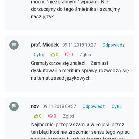
mocno "niezgrabnymi" wpisami. Nie
dorzucajmy do tego śmietnika i szanujmy
nasz język.
prof. Miodek
09.11.2018 10:27
Odpowiedz
Cytuj
0
0
Zgłoś
Gramatykarze się znaleźli... Zamiast
dyskutować o meritum sprawy, rozwodzą się
na temat zasad językowych...
nov
09.11.2018 09:57
Odpowiedz
Cytuj
0
0
Zgłoś
Najmocniej przepraszam, a więc jeśli przez
ten błąd ktoś nie zrozumiał sensu tego wpisu