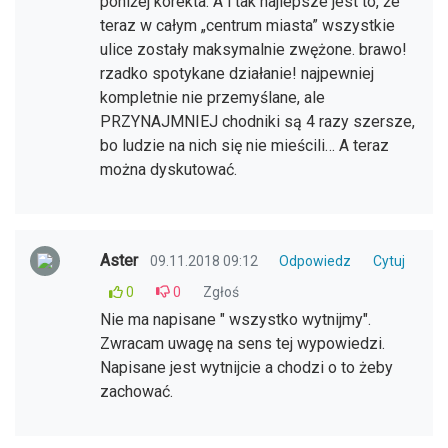
poniżej korekta: A i tak najlepsze jest to, że
teraz w całym „centrum miasta” wszystkie
ulice zostały maksymalnie zwężone. brawo!
rzadko spotykane działanie! najpewniej
kompletnie nie przemyślane, ale
PRZYNAJMNIEJ chodniki są 4 razy szersze,
bo ludzie na nich się nie mieścili… A teraz
można dyskutować.
Aster
09.11.2018 09:12
Odpowiedz
Cytuj
0
0
Zgłoś
Nie ma napisane " wszystko wytnijmy".
Zwracam uwagę na sens tej wypowiedzi.
Napisane jest wytnijcie a chodzi o to żeby
zachować.