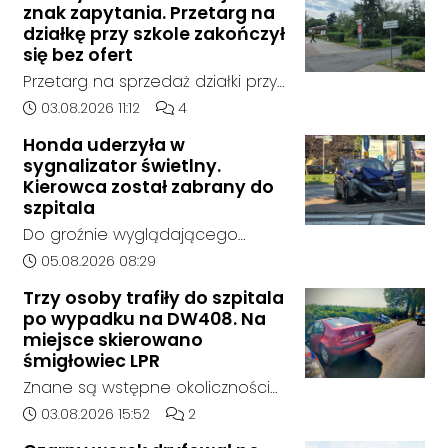
policja, został on odnaleziony w
znak zapytania. Przetarg na
sobotę, 1 sierpnia, na terenie
działkę przy szkole zakończył
kompleksu leśnego w powiecie
się bez ofert
raciborskim, w województwie
Przetarg na sprzedaż działki przy
śląskim.
Zespole Szkół Technicznych i
Data dodania artykułu:
Liczba komentarzy artykułu:
03.08.2026 11:12
4
Ogólnokształcących w
Honda uderzyła w
Kędzierzynie-Koźlu zakończył się
sygnalizator świetlny.
bez rozstrzygnięcia. Mimo
Kierowca został zabrany do
wcześniejszego zainteresowania
szpitala
terenem ze strony sieci Dino, do
Do groźnie wyglądającego
postępowania nie zgłosił się
zdarzenia drogowego doszło w
Data dodania artykułu:
05.08.2026 08:29
żaden oferent.
środę rano w Koźlu. Około
Trzy osoby trafiły do szpitala
godziny 6:30 kierujący
po wypadku na DW408. Na
samochodem marki Honda
miejsce skierowano
zjechał z drogi i uderzył w
śmigłowiec LPR
sygnalizator świetlny.
Znane są wstępne okoliczności
zdarzenia drogowego, do
Data dodania artykułu:
Liczba komentarzy artykułu:
03.08.2026 15:52
2
którego doszło około godziny