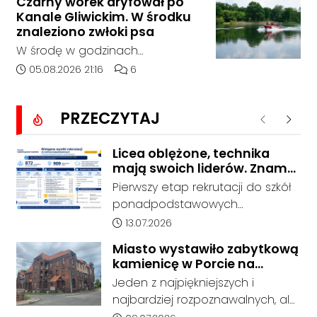
Czarny worek dryfował po
14:30 na drodze wojewódzkiej nr
Kanale Gliwickim. W środku
408 pomiędzy Starym Koźlem a
znaleziono zwłoki psa
Bierawą.
W środę w godzinach
popołudniowych służby zostały
Data dodania artykułu:
Liczba komentarzy artykułu:
05.08.2026 21:16
6
zadysponowane nad Kanał
Gliwicki po zgłoszeniu od
PRZECZYTAJ
zaniepokojonego świadka.
Poprzednie
Nastę
Osoba zgłaszająca zauważyła
unoszący się na wodzie czarny
Licea oblężone, technika
mają swoich liderów. Znamy
worek, którego zawartość
wstępne wyniki rekrutacji do
wzbudziła jej niepokój.
Pierwszy etap rekrutacji do szkół
szkół w powiecie
ponadpodstawowych
prowadzonych przez Powiat
Data dodania artykułu:
13.07.2026
Kędzierzyńsko-Kozielski pokazuje
Miasto wystawiło zabytkową
coraz wyraźniejsze preferencje
kamienicę w Porcie na
tegorocznych absolwentów szkół
sprzedaż. W dawnym hotelu
Jeden z najpiękniejszych i
podstawowych. Dane dotyczą
mają powstać mieszkania
najbardziej rozpoznawalnych, ale
kandydatów, którzy wskazali dany
też najbardziej niszczejących