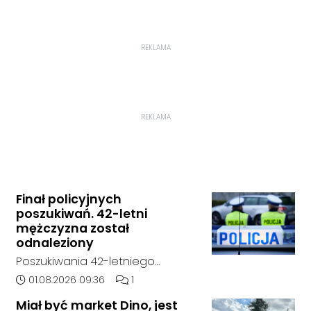
REKLAMA
REKLAMA
Finał policyjnych
poszukiwań. 42-letni
mężczyzna został
odnaleziony
Poszukiwania 42-letniego
mężczyzny zostały zakończone.
Data dodania artykułu:
Liczba komentarzy artykułu:
01.08.2026 09:36
1
Jak poinformowała opolska
Miał być market Dino, jest