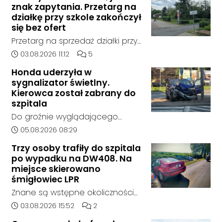
znak zapytania. Przetarg na
działkę przy szkole zakończył
się bez ofert
Przetarg na sprzedaż działki przy
Zespole Szkół Technicznych i
Data dodania artykułu:
Liczba komentarzy artykułu:
03.08.2026 11:12
5
Ogólnokształcących w
Honda uderzyła w
Kędzierzynie-Koźlu zakończył się
sygnalizator świetlny.
bez rozstrzygnięcia. Mimo
Kierowca został zabrany do
wcześniejszego zainteresowania
szpitala
terenem ze strony sieci Dino, do
Do groźnie wyglądającego
postępowania nie zgłosił się
zdarzenia drogowego doszło w
Data dodania artykułu:
05.08.2026 08:29
żaden oferent.
środę rano w Koźlu. Około
Trzy osoby trafiły do szpitala
godziny 6:30 kierujący
po wypadku na DW408. Na
samochodem marki Honda
miejsce skierowano
zjechał z drogi i uderzył w
śmigłowiec LPR
sygnalizator świetlny.
Znane są wstępne okoliczności
zdarzenia drogowego, do
Data dodania artykułu:
Liczba komentarzy artykułu:
03.08.2026 15:52
2
którego doszło około godziny