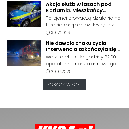
Akcja służb w lasach pod
oferując bezpośrednie
Kotlarnią. Mieszkańcy
połączenie z Kędzierzyna-Koźla
proszeni o ostrożność
Policjanci prowadzą działania na
do Beskidów. Jak informuje
terenie kompleksów leśnych w
przewoźnik, połączenie cieszy się
rejonie gminy Bierawa. Jak udało
Data dodania artykułu:
31.07.2026
dużym zainteresowaniem
nam się ustalić, funkcjonariusze
pasażerów.
Nie dawała znaku życia.
poszukują mężczyzny, który może
Interwencja zakończyła się
posiadać niebezpieczne
tragicznym odkryciem
We wtorek około godziny 22:00
narzędzie, nieoficjalnie broń i
operator numeru alarmowego
stanowić zagrożenie dla osób
odebrał zgłoszenie od
Data dodania artykułu:
29.07.2026
postronnych.
zaniepokojonych członków
rodziny, którzy od dłuższego
ZOBACZ WIĘCEJ
czasu nie mieli kontaktu z kobietą
mieszkającą przy ulicy Marii
Konopnickiej.