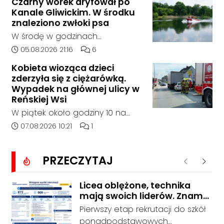
Czarny worek dryfował po
14:30 na drodze wojewódzkiej nr
Kanale Gliwickim. W środku
408 pomiędzy Starym Koźlem a
znaleziono zwłoki psa
Bierawą.
W środę w godzinach
popołudniowych służby zostały
Data dodania artykułu:
Liczba komentarzy artykułu:
05.08.2026 21:16
6
zadysponowane nad Kanał
Kobieta wioząca dzieci
Gliwicki po zgłoszeniu od
zderzyła się z ciężarówką.
zaniepokojonego świadka.
Wypadek na głównej ulicy w
Osoba zgłaszająca zauważyła
Reńskiej Wsi
unoszący się na wodzie czarny
W piątek około godziny 10 na
worek, którego zawartość
ulicy Pawłowickiej w Reńskiej Wsi
Data dodania artykułu:
Liczba komentarzy artykułu:
07.08.2026 10:21
1
wzbudziła jej niepokój.
doszło do wypadku z udziałem
samochodu osobowego i
PRZECZYTAJ
ciężarówki. Droga w rejonie
Poprzednie
Nastę
zdarzenia jest całkowicie
zablokowana.
Licea oblężone, technika
mają swoich liderów. Znamy
wstępne wyniki rekrutacji do
Pierwszy etap rekrutacji do szkół
szkół w powiecie
ponadpodstawowych