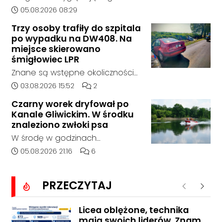
postępowania nie zgłosił się
zdarzenia drogowego doszło w
Data dodania artykułu:
05.08.2026 08:29
żaden oferent.
środę rano w Koźlu. Około
Trzy osoby trafiły do szpitala
godziny 6:30 kierujący
po wypadku na DW408. Na
samochodem marki Honda
miejsce skierowano
zjechał z drogi i uderzył w
śmigłowiec LPR
sygnalizator świetlny.
Znane są wstępne okoliczności
zdarzenia drogowego, do
Data dodania artykułu:
Liczba komentarzy artykułu:
03.08.2026 15:52
2
którego doszło około godziny
Czarny worek dryfował po
14:30 na drodze wojewódzkiej nr
Kanale Gliwickim. W środku
408 pomiędzy Starym Koźlem a
znaleziono zwłoki psa
Bierawą.
W środę w godzinach
popołudniowych służby zostały
Data dodania artykułu:
Liczba komentarzy artykułu:
05.08.2026 21:16
6
zadysponowane nad Kanał
Gliwicki po zgłoszeniu od
PRZECZYTAJ
zaniepokojonego świadka.
Poprzednie
Nastę
Osoba zgłaszająca zauważyła
unoszący się na wodzie czarny
Licea oblężone, technika
mają swoich liderów. Znamy
worek, którego zawartość