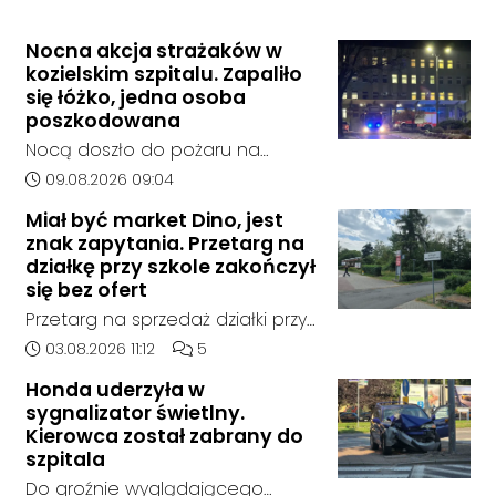
Nocna akcja strażaków w
kozielskim szpitalu. Zapaliło
się łóżko, jedna osoba
poszkodowana
Nocą doszło do pożaru na
jednym z oddziałów szpitala w
Data dodania artykułu:
09.08.2026 09:04
Kędzierzynie-Koźlu. Zapaliło się
Miał być market Dino, jest
łóżko, a ogień szybko został
znak zapytania. Przetarg na
opanowany przez strażaków.
działkę przy szkole zakończył
Jedna osoba została
się bez ofert
poszkodowana i otrzymała
Przetarg na sprzedaż działki przy
pomoc na miejscu.
Zespole Szkół Technicznych i
Data dodania artykułu:
Liczba komentarzy artykułu:
03.08.2026 11:12
5
Ogólnokształcących w
Honda uderzyła w
Kędzierzynie-Koźlu zakończył się
sygnalizator świetlny.
bez rozstrzygnięcia. Mimo
Kierowca został zabrany do
wcześniejszego zainteresowania
szpitala
terenem ze strony sieci Dino, do
Do groźnie wyglądającego