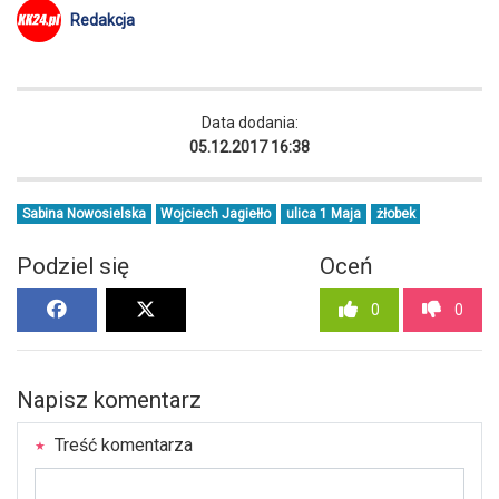
Redakcja
Data dodania:
05.12.2017 16:38
Sabina Nowosielska
Wojciech Jagiełło
ulica 1 Maja
żłobek
Podziel się
Oceń
0
0
Napisz komentarz
Treść komentarza