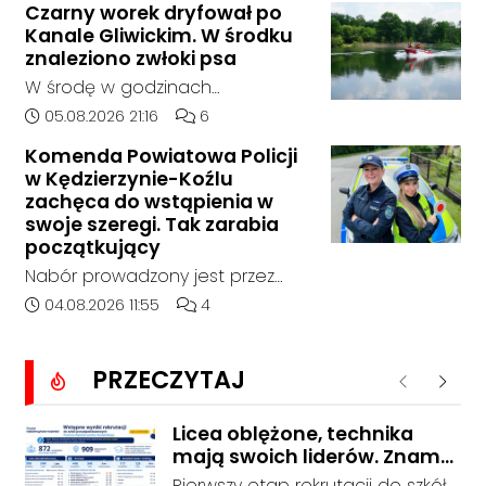
Czarny worek dryfował po
14:30 na drodze wojewódzkiej nr
Kanale Gliwickim. W środku
408 pomiędzy Starym Koźlem a
znaleziono zwłoki psa
Bierawą.
W środę w godzinach
popołudniowych służby zostały
Data dodania artykułu:
Liczba komentarzy artykułu:
05.08.2026 21:16
6
zadysponowane nad Kanał
Komenda Powiatowa Policji
Gliwicki po zgłoszeniu od
w Kędzierzynie-Koźlu
zaniepokojonego świadka.
zachęca do wstąpienia w
Osoba zgłaszająca zauważyła
swoje szeregi. Tak zarabia
unoszący się na wodzie czarny
początkujący
worek, którego zawartość
Nabór prowadzony jest przez
wzbudziła jej niepokój.
cały rok, a dokumenty można
Data dodania artykułu:
Liczba komentarzy artykułu:
04.08.2026 11:55
4
składać osobiście lub
elektronicznie. Początkujący
PRZECZYTAJ
funkcjonariusz może otrzymywać
Poprzednie
Nastę
od 5311 do 6530 zł netto, zależnie
od wieku, etapu szkolenia i
Licea oblężone, technika
mają swoich liderów. Znamy
miejsca służby.
wstępne wyniki rekrutacji do
Pierwszy etap rekrutacji do szkół