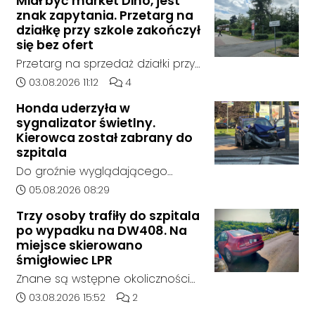
Miał być market Dino, jest
znak zapytania. Przetarg na
działkę przy szkole zakończył
się bez ofert
Przetarg na sprzedaż działki przy
Zespole Szkół Technicznych i
Data dodania artykułu:
Liczba komentarzy artykułu:
03.08.2026 11:12
4
Ogólnokształcących w
Honda uderzyła w
Kędzierzynie-Koźlu zakończył się
sygnalizator świetlny.
bez rozstrzygnięcia. Mimo
Kierowca został zabrany do
wcześniejszego zainteresowania
szpitala
terenem ze strony sieci Dino, do
Do groźnie wyglądającego
postępowania nie zgłosił się
zdarzenia drogowego doszło w
Data dodania artykułu:
05.08.2026 08:29
żaden oferent.
środę rano w Koźlu. Około
Trzy osoby trafiły do szpitala
godziny 6:30 kierujący
po wypadku na DW408. Na
samochodem marki Honda
miejsce skierowano
zjechał z drogi i uderzył w
śmigłowiec LPR
sygnalizator świetlny.
Znane są wstępne okoliczności
zdarzenia drogowego, do
Data dodania artykułu:
Liczba komentarzy artykułu:
03.08.2026 15:52
2
którego doszło około godziny