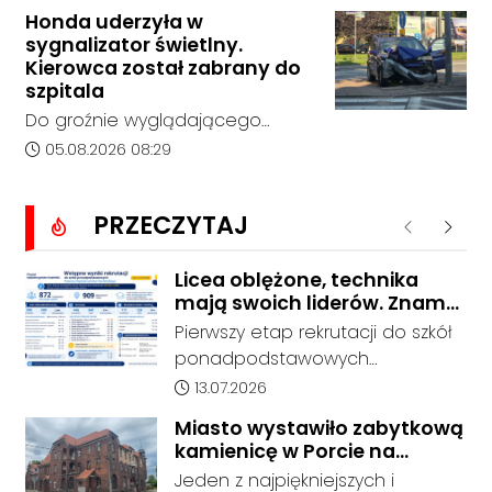
Ogólnokształcących w
Honda uderzyła w
Kędzierzynie-Koźlu zakończył się
sygnalizator świetlny.
bez rozstrzygnięcia. Mimo
Kierowca został zabrany do
wcześniejszego zainteresowania
szpitala
terenem ze strony sieci Dino, do
Do groźnie wyglądającego
postępowania nie zgłosił się
zdarzenia drogowego doszło w
Data dodania artykułu:
05.08.2026 08:29
żaden oferent.
środę rano w Koźlu. Około
godziny 6:30 kierujący
PRZECZYTAJ
samochodem marki Honda
Poprzednie
Nastę
zjechał z drogi i uderzył w
sygnalizator świetlny.
Licea oblężone, technika
mają swoich liderów. Znamy
wstępne wyniki rekrutacji do
Pierwszy etap rekrutacji do szkół
szkół w powiecie
ponadpodstawowych
prowadzonych przez Powiat
Data dodania artykułu:
13.07.2026
Kędzierzyńsko-Kozielski pokazuje
Miasto wystawiło zabytkową
coraz wyraźniejsze preferencje
kamienicę w Porcie na
tegorocznych absolwentów szkół
sprzedaż. W dawnym hotelu
Jeden z najpiękniejszych i
podstawowych. Dane dotyczą