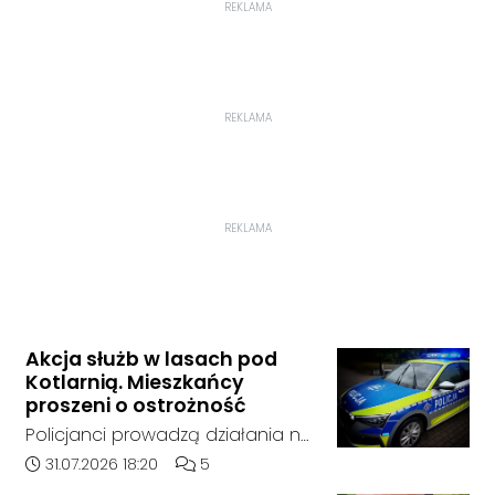
REKLAMA
REKLAMA
REKLAMA
Akcja służb w lasach pod
Kotlarnią. Mieszkańcy
proszeni o ostrożność
Policjanci prowadzą działania na
terenie kompleksów leśnych w
Data dodania artykułu:
Liczba komentarzy artykułu:
31.07.2026 18:20
5
rejonie gminy Bierawa. Jak udało