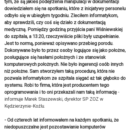
tym, że są jakieś podejrzenia manipulacji w dokumentacji
dowiedziałem się na spotkaniu, które z inicjatywy personelu
odbyło się w ubiegłym tygodniu. Zleciłem informatykom,
aby sprawdzili, czy coś się działo z dokumentacją
medyczną. Pomiędzy godziną przyjścia pani Wiśniewskiej
do szpitala, a 13.20, rzeczywiście pliki były uzupełnianie.
Jest to normą, ponieważ opisywano przebieg porodu.
Dokonywane było to przez osoby logujące się jako położne,
posługujące się hasłami położnych i ze stanowisk
komputerowych położnych. Nie było ingerencji osób innych
niż położne. Sam stworzyłem taką procedurę, która nie
pozwala informatykom ze szpitala sięgać aż tak głęboko do
systemu. Robi to firma, która jest producentem tego
oprogramowania i to oni przekazali nam taką informację
-
informuje Marek Staszewski, dyrektor SP ZOZ w
Kędzierzynie-Koźlu.
- Od czterech lat informowałem na każdym spotkaniu, że
niedopuszczalne jest pozostawianie komputerów