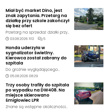
Miał być market Dino, jest
znak zapytania. Przetarg na
działkę przy szkole zakończył
się bez ofert
Przetarg na sprzedaż działki przy
Zespole Szkół Technicznych i
Data dodania artykułu:
Liczba komentarzy artykułu:
03.08.2026 11:12
5
Ogólnokształcących w
Honda uderzyła w
Kędzierzynie-Koźlu zakończył się
sygnalizator świetlny.
bez rozstrzygnięcia. Mimo
Kierowca został zabrany do
wcześniejszego zainteresowania
szpitala
terenem ze strony sieci Dino, do
Do groźnie wyglądającego
postępowania nie zgłosił się
zdarzenia drogowego doszło w
Data dodania artykułu:
05.08.2026 08:29
żaden oferent.
środę rano w Koźlu. Około
Trzy osoby trafiły do szpitala
godziny 6:30 kierujący
po wypadku na DW408. Na
samochodem marki Honda
miejsce skierowano
zjechał z drogi i uderzył w
śmigłowiec LPR
sygnalizator świetlny.
Znane są wstępne okoliczności