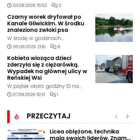
zdarzenia drogowego, do
Data dodania artykułu:
Liczba komentarzy artykułu:
03.08.2026 15:52
2
którego doszło około godziny
Czarny worek dryfował po
14:30 na drodze wojewódzkiej nr
Kanale Gliwickim. W środku
408 pomiędzy Starym Koźlem a
znaleziono zwłoki psa
Bierawą.
W środę w godzinach
popołudniowych służby zostały
Data dodania artykułu:
Liczba komentarzy artykułu:
05.08.2026 21:16
6
zadysponowane nad Kanał
Kobieta wioząca dzieci
Gliwicki po zgłoszeniu od
zderzyła się z ciężarówką.
zaniepokojonego świadka.
Wypadek na głównej ulicy w
Osoba zgłaszająca zauważyła
Reńskiej Wsi
unoszący się na wodzie czarny
W piątek około godziny 10 na
worek, którego zawartość
ulicy Pawłowickiej w Reńskiej Wsi
Data dodania artykułu:
Liczba komentarzy artykułu:
07.08.2026 10:21
1
wzbudziła jej niepokój.
doszło do wypadku z udziałem
samochodu osobowego i
PRZECZYTAJ
ciężarówki. Droga w rejonie
Poprzednie
Nastę
zdarzenia jest całkowicie
zablokowana.
Licea oblężone, technika
mają swoich liderów. Znamy