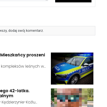
wszy, dodaj swój komentarz.
. Mieszkańcy proszeni
ie kompleksów leśnych w
ustalić, funkcjonariusze
:
dać niebezpieczne
zagrożenie dla osób
nego 42-latka.
nalnym
 Kędzierzynie-Koźlu