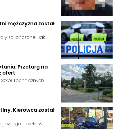
t w kryzysie
u:
 na swoje życie. Ostatni
nach popołudniowych w
go momentu nie nawiązał
etni mężczyzna został
ały zakończone. Jak
n odnaleziony w sobotę, 1
u:
w powiecie raciborskim,
ytania. Przetarg na
z ofert
 Szkół Technicznych i
 zakończył się bez
:
ainteresowania terenem
 zgłosił się żaden
tlny. Kierowca został
rogowego doszło w