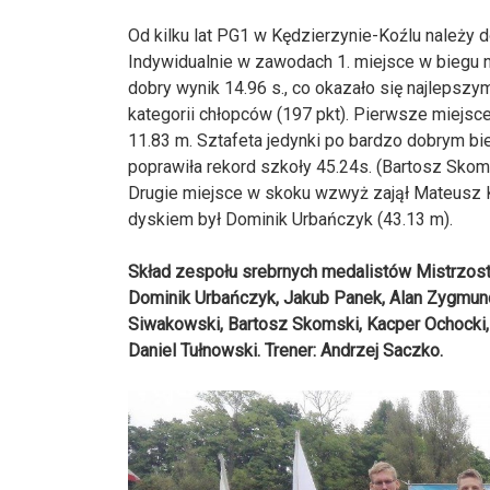
Od kilku lat PG1 w Kędzierzynie-Koźlu należy d
Indywidualnie w zawodach 1. miejsce w biegu 
dobry wynik 14.96 s., co okazało się najleps
kategorii chłopców (197 pkt). Pierwsze miejsc
11.83 m. Sztafeta jedynki po bardzo dobrym bie
poprawiła rekord szkoły 45.24s. (Bartosz Skom
Drugie miejsce w skoku wzwyż zajął Mateusz Ko
dyskiem był Dominik Urbańczyk (43.13 m).
Skład zespołu srebrnych medalistów Mistrzost
Dominik Urbańczyk, Jakub Panek, Alan Zygmun
Siwakowski, Bartosz Skomski, Kacper Ochocki,
Daniel Tułnowski. Trener: Andrzej Saczko.