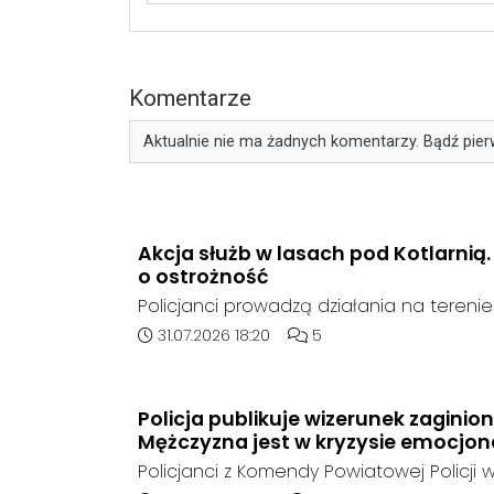
Komentarze
Aktualnie nie ma żadnych komentarzy. Bądź pier
Akcja służb w lasach pod Kotlarnią
o ostrożność
Policjanci prowadzą działania na teren
rejonie gminy Bierawa. Jak udało nam się 
Data dodania artykułu:
Liczba komentarzy artykułu
31.07.2026 18:20
5
poszukują mężczyzny, który może posia
narzędzie, nieoficjalnie broń i stanowić 
postronnych.
Policja publikuje wizerunek zaginio
Mężczyzna jest w kryzysie emocjo
Policjanci z Komendy Powiatowej Policji w