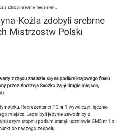
źla zdobyli srebrne medale lek...
zyna-Koźla zdobyli srebrne
ch Mistrzostw Polski
arty z rzędu znalazła się na podium krajowego finału
ony przez Andrzeja Saczko zajął drugie miejsce,
u.
łymstoku. Reprezentanci PG nr 1 wywalczyli łącznie
ego miejsca. Lepsi byli jedynie zawodnicy z
jniższym stopniu podium stanęli uczniowie GMS nr 1 z
 punkt do naszego zespołu.