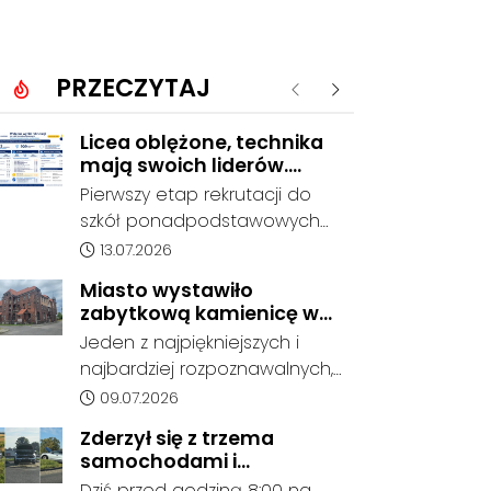
PRZECZYTAJ
Poprzednie
Następne
Licea oblężone, technika
mają swoich liderów.
Znamy wstępne wyniki
Pierwszy etap rekrutacji do
rekrutacji do szkół w
szkół ponadpodstawowych
powiecie
prowadzonych przez Powiat
Data dodania artykułu:
13.07.2026
Kędzierzyńsko-Kozielski
Miasto wystawiło
pokazuje coraz wyraźniejsze
zabytkową kamienicę w
preferencje tegorocznych
Porcie na sprzedaż. W
Jeden z najpiękniejszych i
absolwentów szkół
dawnym hotelu mają
najbardziej rozpoznawalnych,
podstawowych. Dane dotyczą
powstać mieszkania
ale też najbardziej
Data dodania artykułu:
09.07.2026
kandydatów, którzy wskazali
niszczejących budynków Koźla
dany oddział jako pierwszy
Zderzył się z trzema
Portu został wystawiony na
wybór, dlatego nie stanowią
samochodami i
sprzedaż. Gmina Kędzierzyn-
jeszcze ostatecznego wyniku
kontynuował jazdę. Seria
Dziś przed godziną 8:00 na