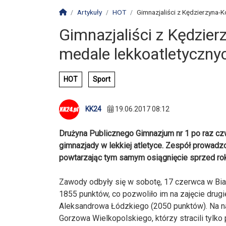
Strona główna
Artykuły
HOT
Gimnazjaliści z Kędzierzyna-Ko
Gimnazjaliści z Kędzier
medale lekkoatletyczny
HOT
Sport
KK24
19.06.2017 08:12
Drużyna Publicznego Gimnazjum nr 1 po raz czw
gimnazjady w lekkiej atletyce. Zespół prowadz
powtarzając tym samym osiągnięcie sprzed rok
Zawody odbyły się w sobotę, 17 czerwca w Bia
1855 punktów, co pozwoliło im na zajęcie drugi
Aleksandrowa Łódzkiego (2050 punktów). Na na
Gorzowa Wielkopolskiego, którzy stracili tylko