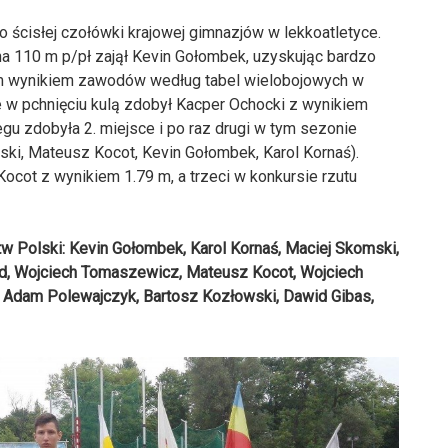
o ścisłej czołówki krajowej gimnazjów w lekkoatletyce.
na 110 m p/pł zajął Kevin Gołombek, uzyskując bardzo
zym wynikiem zawodów według tabel wielobojowych w
e w pchnięciu kulą zdobył Kacper Ochocki z wynikiem
gu zdobyła 2. miejsce i po raz drugi w tym sezonie
ski, Mateusz Kocot, Kevin Gołombek, Karol Kornaś).
cot z wynikiem 1.79 m, a trzeci w konkursie rzutu
w Polski: Kevin Gołombek, Karol Kornaś, Maciej Skomski,
d, Wojciech Tomaszewicz, Mateusz Kocot, Wojciech
 Adam Polewajczyk, Bartosz Kozłowski, Dawid Gibas,