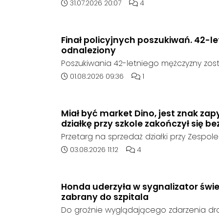
poszukują zaginionego 42-latka, który jes
Data dodania artykułu:
Liczba komentarzy artykuł
31.07.2026 20:07
4
emocjonalnym i może chcieć targnąć się
raz był widziany 31 lipca 2026 w godzi
rejonie miejscowości w Goszyce. Od te
Finał policyjnych poszukiwań. 42-l
kontaktu z rodziną.
odnaleziony
Poszukiwania 42-letniego mężczyzny zost
poinformowała opolska policja, został o
Data dodania artykułu:
Liczba komentarzy artykuł
01.08.2026 09:36
1
sierpnia, na terenie kompleksu leśnego 
w województwie śląskim.
Miał być market Dino, jest znak zap
działkę przy szkole zakończył się be
Przetarg na sprzedaż działki przy Zespole
Ogólnokształcących w Kędzierzynie-Koźlu
Data dodania artykułu:
Liczba komentarzy artykułu
03.08.2026 11:12
4
rozstrzygnięcia. Mimo wcześniejszego z
ze strony sieci Dino, do postępowania nie
oferent.
Honda uderzyła w sygnalizator świe
zabrany do szpitala
Do groźnie wyglądającego zdarzenia d