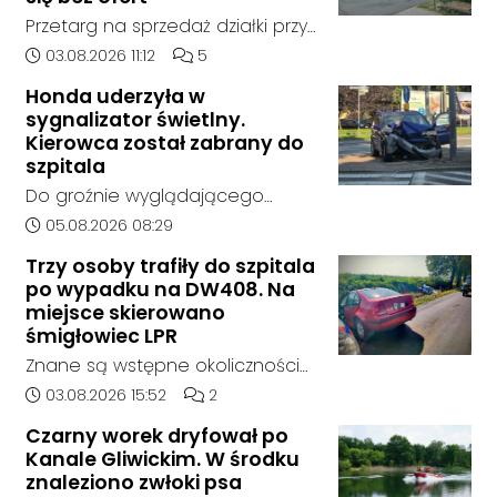
Przetarg na sprzedaż działki przy
Zespole Szkół Technicznych i
Data dodania artykułu:
Liczba komentarzy artykułu:
03.08.2026 11:12
5
Ogólnokształcących w
Honda uderzyła w
Kędzierzynie-Koźlu zakończył się
sygnalizator świetlny.
bez rozstrzygnięcia. Mimo
Kierowca został zabrany do
wcześniejszego zainteresowania
szpitala
terenem ze strony sieci Dino, do
Do groźnie wyglądającego
postępowania nie zgłosił się
zdarzenia drogowego doszło w
Data dodania artykułu:
05.08.2026 08:29
żaden oferent.
środę rano w Koźlu. Około
Trzy osoby trafiły do szpitala
godziny 6:30 kierujący
po wypadku na DW408. Na
samochodem marki Honda
miejsce skierowano
zjechał z drogi i uderzył w
śmigłowiec LPR
sygnalizator świetlny.
Znane są wstępne okoliczności
zdarzenia drogowego, do
Data dodania artykułu:
Liczba komentarzy artykułu:
03.08.2026 15:52
2
którego doszło około godziny
Czarny worek dryfował po
14:30 na drodze wojewódzkiej nr
Kanale Gliwickim. W środku
408 pomiędzy Starym Koźlem a
znaleziono zwłoki psa