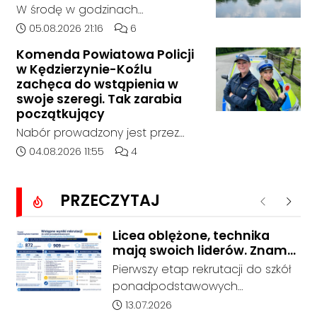
Bierawą.
W środę w godzinach
popołudniowych służby zostały
Data dodania artykułu:
Liczba komentarzy artykułu:
05.08.2026 21:16
6
zadysponowane nad Kanał
Komenda Powiatowa Policji
Gliwicki po zgłoszeniu od
w Kędzierzynie-Koźlu
zaniepokojonego świadka.
zachęca do wstąpienia w
Osoba zgłaszająca zauważyła
swoje szeregi. Tak zarabia
unoszący się na wodzie czarny
początkujący
worek, którego zawartość
Nabór prowadzony jest przez
wzbudziła jej niepokój.
cały rok, a dokumenty można
Data dodania artykułu:
Liczba komentarzy artykułu:
04.08.2026 11:55
4
składać osobiście lub
elektronicznie. Początkujący
PRZECZYTAJ
funkcjonariusz może otrzymywać
Poprzednie
Nastę
od 5311 do 6530 zł netto, zależnie
od wieku, etapu szkolenia i
Licea oblężone, technika
mają swoich liderów. Znamy
miejsca służby.
wstępne wyniki rekrutacji do
Pierwszy etap rekrutacji do szkół
szkół w powiecie
ponadpodstawowych
prowadzonych przez Powiat
Data dodania artykułu:
13.07.2026