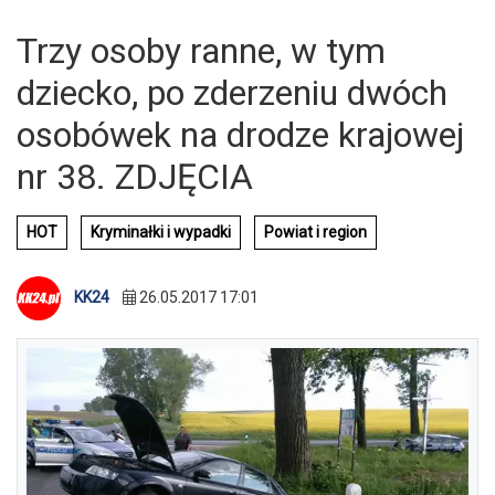
Trzy osoby ranne, w tym
dziecko, po zderzeniu dwóch
osobówek na drodze krajowej
nr 38. ZDJĘCIA
HOT
Kryminałki i wypadki
Powiat i region
KK24
26.05.2017 17:01