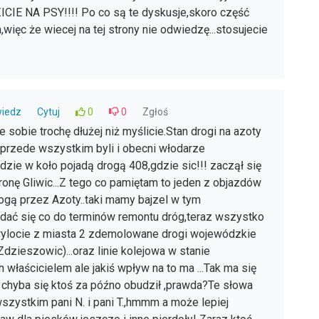
ICIE NA PSY!!!! Po co są te dyskusje,skoro część
,więc że wiecej na tej strony nie odwiedzę...stosujecie
iedz
Cytuj
0
0
Zgłoś
sobie trochę dłużej niż myślicie.Stan drogi na azoty
 a przede wszystkim byli i obecni włodarze
dzie w koło pojadą drogą 408,gdzie sic!!! zaczął się
onę Gliwic...Z tego co pamiętam to jeden z objazdów
rogą przez Azoty..taki mamy bajzel w tym
adać się co do terminów remontu dróg,teraz wszystko
 wylocie z miasta 2 zdemolowane drogi wojewódzkie
Zdzieszowic)...oraz linie kolejowa w stanie
 właścicielem ale jakiś wpływ na to ma ...Tak ma się
 chyba się ktoś za późno obudził ,prawda?Te słowa
wszystkim pani N. i pani T.,hmmm a może lepiej