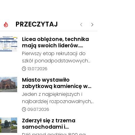
PRZECZYTAJ
Poprzednie
Następne
Licea oblężone, technika
mają swoich liderów.
Znamy wstępne wyniki
Pierwszy etap rekrutacji do
rekrutacji do szkół w
szkół ponadpodstawowych
powiecie
prowadzonych przez Powiat
Data dodania artykułu:
13.07.2026
Kędzierzyńsko-Kozielski
Miasto wystawiło
pokazuje coraz wyraźniejsze
zabytkową kamienicę w
preferencje tegorocznych
Porcie na sprzedaż. W
Jeden z najpiękniejszych i
absolwentów szkół
dawnym hotelu mają
najbardziej rozpoznawalnych,
podstawowych. Dane dotyczą
powstać mieszkania
ale też najbardziej
Data dodania artykułu:
09.07.2026
kandydatów, którzy wskazali
niszczejących budynków Koźla
dany oddział jako pierwszy
Zderzył się z trzema
Portu został wystawiony na
wybór, dlatego nie stanowią
samochodami i
sprzedaż. Gmina Kędzierzyn-
jeszcze ostatecznego wyniku
kontynuował jazdę. Seria
Dziś przed godziną 8:00 na