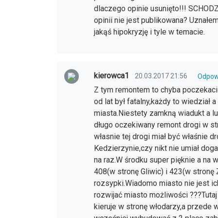
dlaczego opinie usunięto!!! SCHODZ
opinii nie jest publikowana? Uznałem
jakąś hipokryzję i tyle w temacie.
kierowca1
20.03.2017 21:56
Odpow
Z tym remontem to chyba poczekacie 
od lat był fatalny,każdy to wiedział
miasta.Niestety zamkną wiadukt a lu
długo oczekiwany remont drogi w str
własnie tej drogi miał być właśnie d
Kedzierzynie,czy nikt nie umiał dog
na raz.W środku super pięknie a na
408(w stronę Gliwic) i 423(w stronę 
rozsypki.Wiadomo miasto nie jest ich
rozwijać miasto możliwości ???Tutaj
kieruje w stronę włodarzy,a przede 