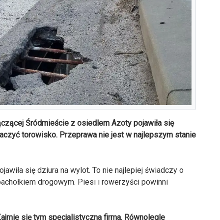
łączącej Śródmieście z osiedlem Azoty pojawiła się
baczyć torowisko. Przeprawa nie jest w najlepszym stanie
jawiła się dziura na wylot. To nie najlepiej świadczy o
 pachołkiem drogowym. Piesi i rowerzyści powinni
jmie się tym specjalistyczna firma. Równolegle