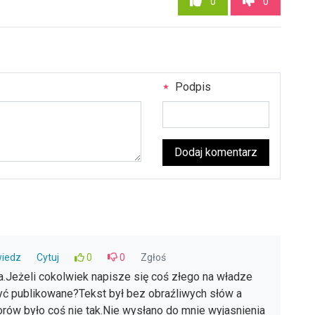
0
0
Podpis
Dodaj komentarz
iedz
Cytuj
0
0
Zgłoś
ra.Jeżeli cokolwiek napisze się coś złego na władze
 być publikowane?Tekst był bez obraźliwych słów a
ów było coś nie tak.Nie wysłano do mnie wyjasnienia