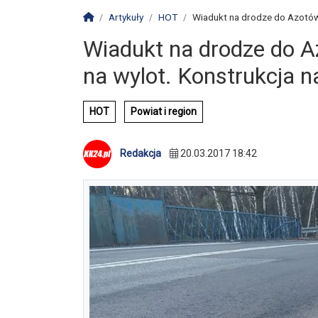
Strona główna
Artykuły
HOT
Wiadukt na drodze do Azotów j
Wiadukt na drodze do A
na wylot. Konstrukcja n
HOT
Powiat i region
Redakcja
20.03.2017 18:42