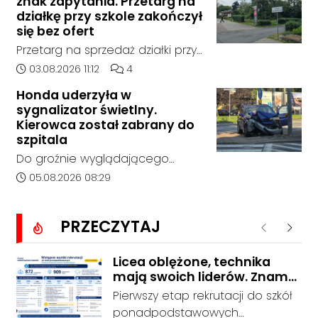
znak zapytania. Przetarg na
tego momentu nie nawiązał
sobotę, 1 sierpnia, na terenie
działkę przy szkole zakończył
kontaktu z rodziną.
kompleksu leśnego w powiecie
się bez ofert
raciborskim, w województwie
Przetarg na sprzedaż działki przy
śląskim.
Zespole Szkół Technicznych i
Data dodania artykułu:
Liczba komentarzy artykułu:
03.08.2026 11:12
4
Ogólnokształcących w
Honda uderzyła w
Kędzierzynie-Koźlu zakończył się
sygnalizator świetlny.
bez rozstrzygnięcia. Mimo
Kierowca został zabrany do
wcześniejszego zainteresowania
szpitala
terenem ze strony sieci Dino, do
Do groźnie wyglądającego
postępowania nie zgłosił się
zdarzenia drogowego doszło w
Data dodania artykułu:
05.08.2026 08:29
żaden oferent.
środę rano w Koźlu. Około
godziny 6:30 kierujący
PRZECZYTAJ
samochodem marki Honda
Poprzednie
Nastę
zjechał z drogi i uderzył w
sygnalizator świetlny.
Licea oblężone, technika
mają swoich liderów. Znamy
wstępne wyniki rekrutacji do
Pierwszy etap rekrutacji do szkół
szkół w powiecie
ponadpodstawowych