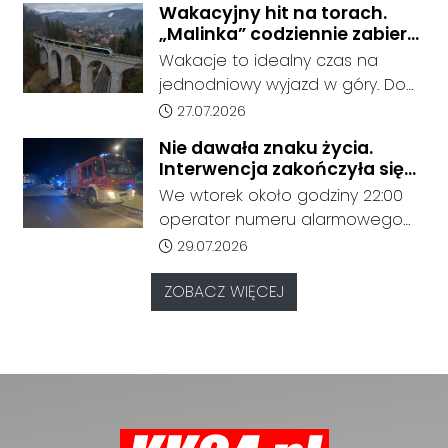
Wakacyjny hit na torach.
zadysponowane na odcinek
„Malinka” codziennie zabiera
Rudziniec Gliwicki - Nowa Wieś,
pasażerów z Kędzierzyna-
Wakacje to idealny czas na
gdzie doszło do potrącenia
Koźla do Wisły
jednodniowy wyjazd w góry. Do
człowieka przez pociąg.
końca sierpnia pociąg POLREGIO
Data dodania artykułu:
27.07.2026
„Malinka” kursuje codziennie,
Nie dawała znaku życia.
oferując bezpośrednie
Interwencja zakończyła się
połączenie z Kędzierzyna-Koźla
tragicznym odkryciem
We wtorek około godziny 22:00
do Beskidów. Jak informuje
operator numeru alarmowego
przewoźnik, połączenie cieszy się
odebrał zgłoszenie od
Data dodania artykułu:
29.07.2026
dużym zainteresowaniem
zaniepokojonych członków
pasażerów.
rodziny, którzy od dłuższego
ZOBACZ WIĘCEJ
czasu nie mieli kontaktu z kobietą
mieszkającą przy ulicy Marii
Konopnickiej.