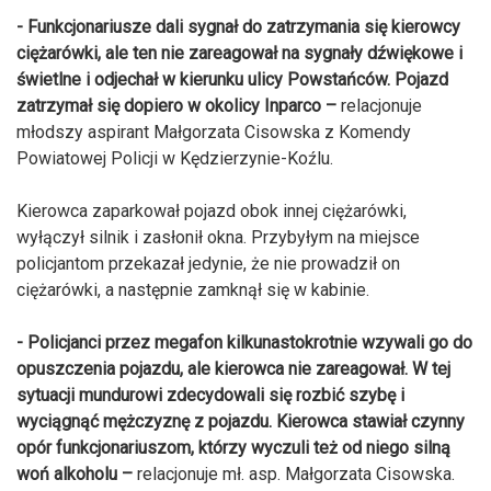
- Funkcjonariusze dali sygnał do zatrzymania się kierowcy
ciężarówki, ale ten nie zareagował na sygnały dźwiękowe i
świetlne i odjechał w kierunku ulicy Powstańców. Pojazd
zatrzymał się dopiero w okolicy Inparco –
relacjonuje
młodszy aspirant Małgorzata Cisowska z Komendy
Powiatowej Policji w Kędzierzynie-Koźlu.
Kierowca zaparkował pojazd obok innej ciężarówki,
wyłączył silnik i zasłonił okna. Przybyłym na miejsce
policjantom przekazał jedynie, że nie prowadził on
ciężarówki, a następnie zamknął się w kabinie.
- Policjanci przez megafon kilkunastokrotnie wzywali go do
opuszczenia pojazdu, ale kierowca nie zareagował. W tej
sytuacji mundurowi zdecydowali się rozbić szybę i
wyciągnąć mężczyznę z pojazdu. Kierowca stawiał czynny
opór funkcjonariuszom, którzy wyczuli też od niego silną
woń alkoholu –
relacjonuje mł. asp. Małgorzata Cisowska.