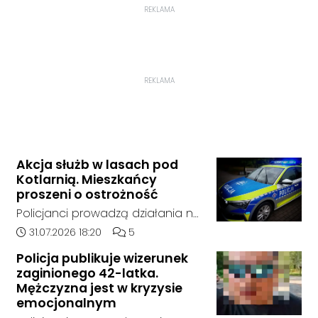
REKLAMA
REKLAMA
Akcja służb w lasach pod
Kotlarnią. Mieszkańcy
proszeni o ostrożność
Policjanci prowadzą działania na
terenie kompleksów leśnych w
Data dodania artykułu:
Liczba komentarzy artykułu:
31.07.2026 18:20
5
rejonie gminy Bierawa. Jak udało
Policja publikuje wizerunek
nam się ustalić, funkcjonariusze
zaginionego 42-latka.
poszukują mężczyzny, który może
Mężczyzna jest w kryzysie
posiadać niebezpieczne
emocjonalnym
narzędzie, nieoficjalnie broń i