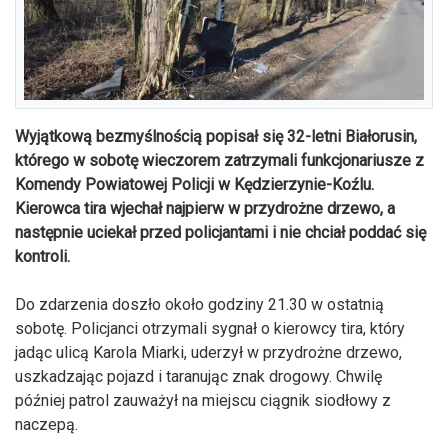
Wyjątkową bezmyślnością popisał się 32-letni Białorusin,
którego w sobotę wieczorem zatrzymali funkcjonariusze z
Komendy Powiatowej Policji w Kędzierzynie-Koźlu.
Kierowca tira wjechał najpierw w przydrożne drzewo, a
następnie uciekał przed policjantami i nie chciał poddać się
kontroli.
Do zdarzenia doszło około godziny 21.30 w ostatnią
sobotę. Policjanci otrzymali sygnał o kierowcy tira, który
jadąc ulicą Karola Miarki, uderzył w przydrożne drzewo,
uszkadzając pojazd i taranując znak drogowy. Chwilę
później patrol zauważył na miejscu ciągnik siodłowy z
naczepą.