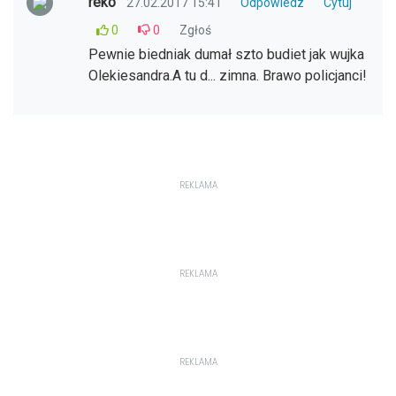
reko
27.02.2017 15:41
Odpowiedz
Cytuj
0
0
Zgłoś
Pewnie biedniak dumał szto budiet jak wujka
Olekiesandra.A tu d... zimna. Brawo policjanci!
REKLAMA
REKLAMA
REKLAMA