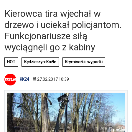
Kierowca tira wjechał w
drzewo i uciekał policjantom.
Funkcjonariusze siłą
wyciągnęli go z kabiny
HOT
Kędzierzyn-Koźle
Kryminałki i wypadki
KK24
27.02.2017 10:39