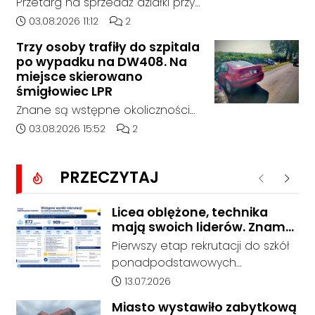
Przetarg na sprzedaż działki przy
śląskim.
Zespole Szkół Technicznych i
Data dodania artykułu:
Liczba komentarzy artykułu:
03.08.2026 11:12
2
Ogólnokształcących w
Trzy osoby trafiły do szpitala
Kędzierzynie-Koźlu zakończył się
po wypadku na DW408. Na
bez rozstrzygnięcia. Mimo
miejsce skierowano
wcześniejszego zainteresowania
śmigłowiec LPR
terenem ze strony sieci Dino, do
Znane są wstępne okoliczności
postępowania nie zgłosił się
zdarzenia drogowego, do
Data dodania artykułu:
Liczba komentarzy artykułu:
03.08.2026 15:52
2
żaden oferent.
którego doszło około godziny
14:30 na drodze wojewódzkiej nr
PRZECZYTAJ
408 pomiędzy Starym Koźlem a
Poprzednie
Nastę
Bierawą.
Licea oblężone, technika
mają swoich liderów. Znamy
wstępne wyniki rekrutacji do
Pierwszy etap rekrutacji do szkół
szkół w powiecie
ponadpodstawowych
prowadzonych przez Powiat
Data dodania artykułu:
13.07.2026
Kędzierzyńsko-Kozielski pokazuje
Miasto wystawiło zabytkową
coraz wyraźniejsze preferencje