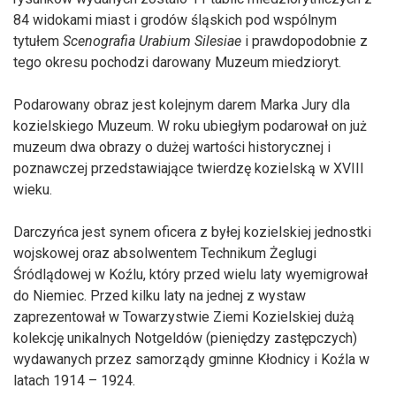
84 widokami miast i grodów śląskich pod wspólnym
tytułem
Scenografia Urabium Silesiae
i prawdopodobnie z
tego okresu pochodzi darowany Muzeum miedzioryt.
Podarowany obraz jest kolejnym darem Marka Jury dla
kozielskiego Muzeum. W roku ubiegłym podarował on już
muzeum dwa obrazy o dużej wartości historycznej i
poznawczej przedstawiające twierdzę kozielską w XVIII
wieku.
Darczyńca jest synem oficera z byłej kozielskiej jednostki
wojskowej oraz absolwentem Technikum Żeglugi
Śródlądowej w Koźlu, który przed wielu laty wyemigrował
do Niemiec. Przed kilku laty na jednej z wystaw
zaprezentował w Towarzystwie Ziemi Kozielskiej dużą
kolekcję unikalnych Notgeldów (pieniędzy zastępczych)
wydawanych przez samorządy gminne Kłodnicy i Koźla w
latach 1914 – 1924.