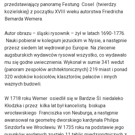
przedstawiający panoramę Festung Cosel (twierdzy
kozielskiej) z początku XVIII wieku autorstwa Friedricha
Bernarda Wernera.
Autor obrazu – śląski rysownik – żył w latach 1690-1776.
Nauki pobierał w kolegium jezuickim w Nysie, a następnie
przesz siedem lat wędrował po Europie. Na zlecenie
augsburskich wydawców rysował wszystko, co wydawało
mu się godne uwiecznienia. Wykonał w sumie 341 wedut
(panoram zespołów architektonicznych) 219 miast i ponad
320 widoków kościołów, klasztorów, pałaców i innych
ważnych budowli.
W 1718 roku Werner osiedlił się w Bardzie Śl. niedaleko
Kłodzka i przez kilka lat był kancelistą biskupa
wrocławskiego Franciszka von Neuburga, a następnie
awansował na geometrę dworskiego kardynała Philipa
Sinzdorfa we Wrocławiu. W 1735 roku na podstawie jego
rysunków wydanych zostało 11 tablic miedziorytniczych z