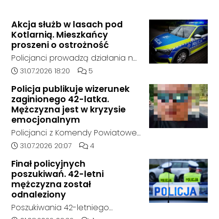
Akcja służb w lasach pod
Kotlarnią. Mieszkańcy
proszeni o ostrożność
Policjanci prowadzą działania na
terenie kompleksów leśnych w
Data dodania artykułu:
Liczba komentarzy artykułu:
31.07.2026 18:20
5
rejonie gminy Bierawa. Jak udało
Policja publikuje wizerunek
nam się ustalić, funkcjonariusze
zaginionego 42-latka.
poszukują mężczyzny, który może
Mężczyzna jest w kryzysie
posiadać niebezpieczne
emocjonalnym
narzędzie, nieoficjalnie broń i
Policjanci z Komendy Powiatowej
stanowić zagrożenie dla osób
Policji w Kędzierzynie-Koźlu
Data dodania artykułu:
Liczba komentarzy artykułu:
31.07.2026 20:07
4
postronnych.
poszukują zaginionego 42-latka,
Finał policyjnych
który jest w kryzysie
poszukiwań. 42-letni
emocjonalnym i może chcieć
mężczyzna został
targnąć się na swoje życie.
odnaleziony
Ostatni raz był widziany 31 lipca
Poszukiwania 42-letniego
2026 w godzinach