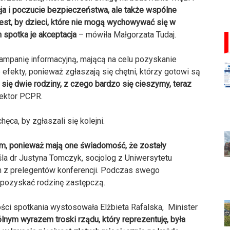
cja i poczucie bezpieczeństwa, ale także wspólne
est, by dzieci, które nie mogą wychowywać się w
m spotka je akceptacja
– mówiła Małgorzata Tudaj.
mpanię informacyjną, mającą na celu pozyskanie
 efekty, ponieważ zgłaszają się chętni, którzy gotowi są
 się dwie rodziny, z czego bardzo się cieszymy, teraz
rektor PCPR.
ca, by zgłaszali się kolejni.
om, ponieważ mają one świadomość, że zostały
la dr Justyna Tomczyk, socjolog z Uniwersytetu
m z prelegentów konferencji. Podczas swego
 pozyskać rodzinę zastępczą.
ości spotkania wystosowała Elżbieta Rafalska, Minister
nym wyrazem troski rządu, który reprezentuję, była