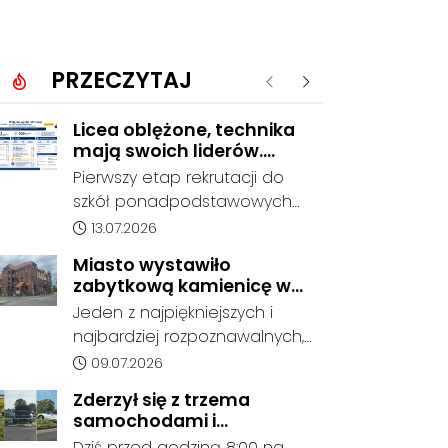
PRZECZYTAJ
Poprzednie
Następne
Licea oblężone, technika
mają swoich liderów.
Znamy wstępne wyniki
Pierwszy etap rekrutacji do
rekrutacji do szkół w
szkół ponadpodstawowych
powiecie
prowadzonych przez Powiat
Data dodania artykułu:
13.07.2026
Kędzierzyńsko-Kozielski
Miasto wystawiło
pokazuje coraz wyraźniejsze
zabytkową kamienicę w
preferencje tegorocznych
Porcie na sprzedaż. W
Jeden z najpiękniejszych i
absolwentów szkół
dawnym hotelu mają
najbardziej rozpoznawalnych,
podstawowych. Dane dotyczą
powstać mieszkania
ale też najbardziej
Data dodania artykułu:
09.07.2026
kandydatów, którzy wskazali
niszczejących budynków Koźla
dany oddział jako pierwszy
Zderzył się z trzema
Portu został wystawiony na
wybór, dlatego nie stanowią
samochodami i
sprzedaż. Gmina Kędzierzyn-
jeszcze ostatecznego wyniku
kontynuował jazdę. Seria
Dziś przed godziną 8:00 na