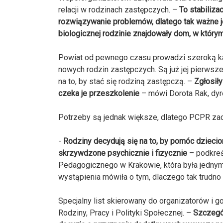
relacji w rodzinach zastępczych. –
To stabiliza
rozwiązywanie problemów, dlatego tak ważne j
biologicznej rodzinie znajdowały dom, w który
Powiat od pewnego czasu prowadzi szeroką ka
nowych rodzin zastępczych. Są już jej pierwsze
na to, by stać się rodziną zastępczą. –
Zgłosiły
czeka je przeszkolenie
– mówi Dorota Rak, dy
Potrzeby są jednak większe, dlatego PCPR zachę
-
Rodziny decydują się na to, by pomóc dzieci
skrzywdzone psychicznie i fizycznie
– podkreś
Pedagogicznego w Krakowie, która była jedny
wystąpienia mówiła o tym, dlaczego tak trudno
Specjalny list skierowany do organizatorów i g
Rodziny, Pracy i Polityki Społecznej. –
Szczegól