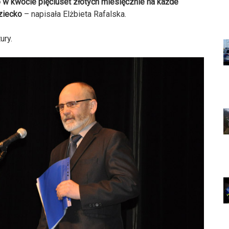
w kwocie pięciuset złotych miesięcznie na każde
ziecko
– napisała Elżbieta Rafalska.
ury.