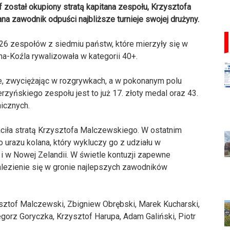
 został okupiony stratą kapitana zespołu, Krzysztofa
 zawodnik odpuści najbliższe turnieje swojej drużyny.
 26 zespołów z siedmiu państw, które mierzyły się w
a-Koźla rywalizowała w kategorii 40+.
e, zwyciężając w rozgrywkach, a w pokonanym polu
erzyńskiego zespołu jest to już 17. złoty medal oraz 43.
nicznych.
ciła stratą Krzysztofa Malczewskiego. W ostatnim
 urazu kolana, który wykluczy go z udziału w
ie i w Nowej Zelandii. W świetle kontuzji zapewne
alezienie się w gronie najlepszych zawodników
sztof Malczewski, Zbigniew Obrębski, Marek Kucharski,
orz Goryczka, Krzysztof Harupa, Adam Galiński, Piotr