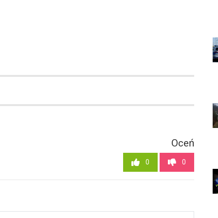
Oceń
0
0