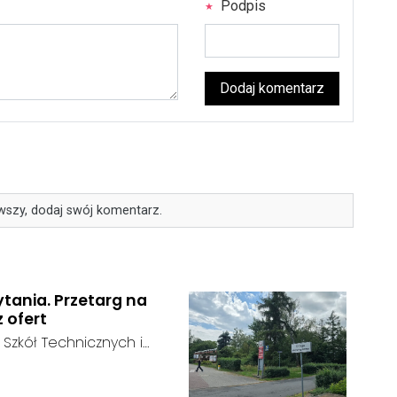
Podpis
Dodaj komentarz
wszy, dodaj swój komentarz.
ytania. Przetarg na
z ofert
 Szkół Technicznych i
 zakończył się bez
:
ainteresowania terenem