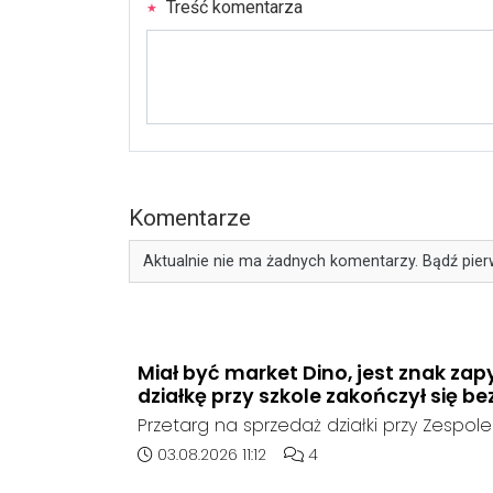
Treść komentarza
Komentarze
Aktualnie nie ma żadnych komentarzy. Bądź pier
Miał być market Dino, jest znak zap
działkę przy szkole zakończył się be
Przetarg na sprzedaż działki przy Zespole
Ogólnokształcących w Kędzierzynie-Koźlu
Data dodania artykułu:
Liczba komentarzy artykułu
03.08.2026 11:12
4
rozstrzygnięcia. Mimo wcześniejszego z