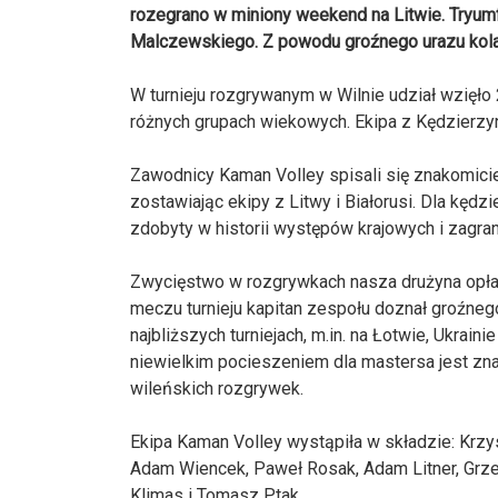
rozegrano w miniony weekend na Litwie. Tryumf
Malczewskiego. Z powodu groźnego urazu kolana
W turnieju rozgrywanym w Wilnie udział wzięło
różnych grupach wiekowych. Ekipa z Kędzierzyn
Zawodnicy Kaman Volley spisali się znakomici
zostawiając ekipy z Litwy i Białorusi. Dla kędzi
zdobyty w historii występów krajowych i zagra
Zwycięstwo w rozgrywkach nasza drużyna opła
meczu turnieju kapitan zespołu doznał groźnego
najbliższych turniejach, m.in. na Łotwie, Ukrain
niewielkim pocieszeniem dla mastersa jest zn
wileńskich rozgrywek.
Ekipa Kaman Volley wystąpiła w składzie: Krzy
Adam Wiencek, Paweł Rosak, Adam Litner, Grzeg
Klimas i Tomasz Ptak.