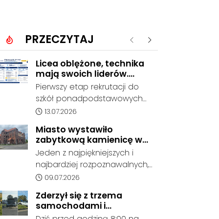
PRZECZYTAJ
Poprzednie
Następne
Licea oblężone, technika
mają swoich liderów.
Znamy wstępne wyniki
Pierwszy etap rekrutacji do
rekrutacji do szkół w
szkół ponadpodstawowych
powiecie
prowadzonych przez Powiat
Data dodania artykułu:
13.07.2026
Kędzierzyńsko-Kozielski
Miasto wystawiło
pokazuje coraz wyraźniejsze
zabytkową kamienicę w
preferencje tegorocznych
Porcie na sprzedaż. W
Jeden z najpiękniejszych i
absolwentów szkół
dawnym hotelu mają
najbardziej rozpoznawalnych,
podstawowych. Dane dotyczą
powstać mieszkania
ale też najbardziej
Data dodania artykułu:
09.07.2026
kandydatów, którzy wskazali
niszczejących budynków Koźla
dany oddział jako pierwszy
Zderzył się z trzema
Portu został wystawiony na
wybór, dlatego nie stanowią
samochodami i
sprzedaż. Gmina Kędzierzyn-
jeszcze ostatecznego wyniku
kontynuował jazdę. Seria
Dziś przed godziną 8:00 na