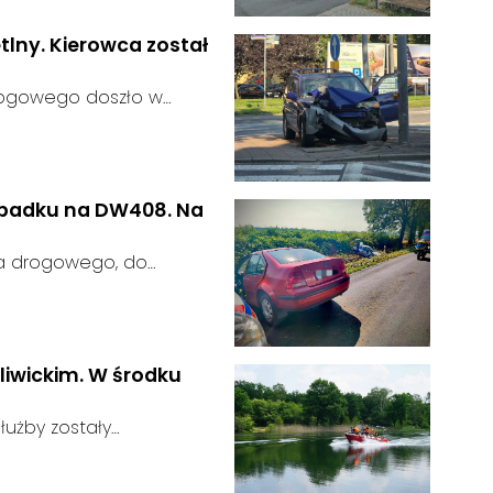
 zgłosił się żaden
tlny. Kierowca został
rogowego doszło w
 kierujący samochodem
gnalizator świetlny.
wypadku na DW408. Na
ia drogowego, do
rodze wojewódzkiej nr
u:
liwickim. W środku
użby zostały
głoszeniu od
u:
zająca zauważyła