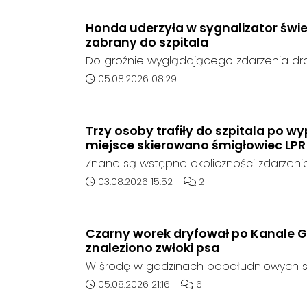
ze strony sieci Dino, do postępowania nie
oferent.
Honda uderzyła w sygnalizator świe
zabrany do szpitala
Do groźnie wyglądającego zdarzenia d
środę rano w Koźlu. Około godziny 6:30
Data dodania artykułu:
05.08.2026 08:29
marki Honda zjechał z drogi i uderzył w sy
Trzy osoby trafiły do szpitala po 
miejsce skierowano śmigłowiec LPR
Znane są wstępne okoliczności zdarzen
którego doszło około godziny 14:30 na d
Data dodania artykułu:
Liczba komentarzy artykuł
03.08.2026 15:52
2
408 pomiędzy Starym Koźlem a Bierawą.
Czarny worek dryfował po Kanale G
znaleziono zwłoki psa
W środę w godzinach popołudniowych sł
zadysponowane nad Kanał Gliwicki po z
Data dodania artykułu:
Liczba komentarzy artykuł
05.08.2026 21:16
6
zaniepokojonego świadka. Osoba zgłas