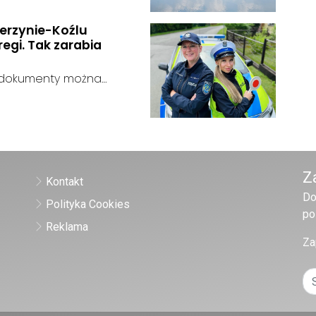
tórego zawartość
erzynie-Koźlu
egi. Tak zarabia
a dokumenty można
zątkujący funkcjonariusz
u:
o, zależnie od wieku,
Z
Kontakt
Do
Polityka Cookies
po
Reklama
Za