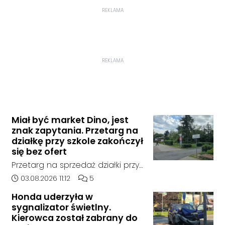
REKLAMA
REKLAMA
Miał być market Dino, jest
znak zapytania. Przetarg na
działkę przy szkole zakończył
się bez ofert
Przetarg na sprzedaż działki przy
Zespole Szkół Technicznych i
Data dodania artykułu:
Liczba komentarzy artykułu:
03.08.2026 11:12
5
Ogólnokształcących w
Honda uderzyła w
Kędzierzynie-Koźlu zakończył się
sygnalizator świetlny.
bez rozstrzygnięcia. Mimo
Kierowca został zabrany do