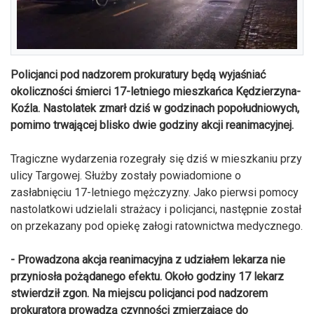
Policjanci pod nadzorem prokuratury będą wyjaśniać
okoliczności śmierci 17-letniego mieszkańca Kędzierzyna-
Koźla. Nastolatek zmarł dziś w godzinach popołudniowych,
pomimo trwającej blisko dwie godziny akcji reanimacyjnej.
Tragiczne wydarzenia rozegrały się dziś w mieszkaniu przy
ulicy Targowej. Służby zostały powiadomione o
zasłabnięciu 17-letniego mężczyzny. Jako pierwsi pomocy
nastolatkowi udzielali strażacy i policjanci, następnie został
on przekazany pod opiekę załogi ratownictwa medycznego.
- Prowadzona akcja reanimacyjna z udziałem lekarza nie
przyniosła pożądanego efektu. Około godziny 17 lekarz
stwierdził zgon. Na miejscu policjanci pod nadzorem
prokuratora prowadzą czynności zmierzające do