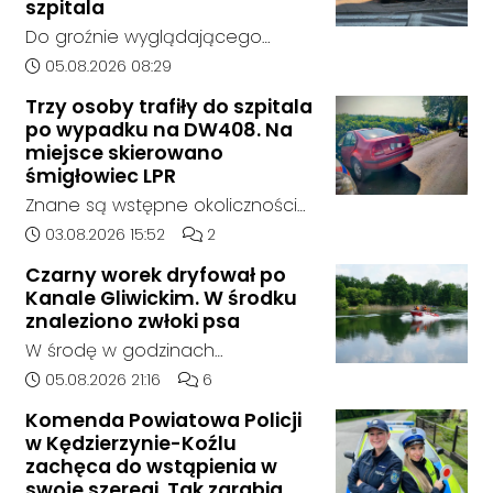
wcześniejszego zainteresowania
szpitala
terenem ze strony sieci Dino, do
Do groźnie wyglądającego
postępowania nie zgłosił się
zdarzenia drogowego doszło w
Data dodania artykułu:
05.08.2026 08:29
żaden oferent.
środę rano w Koźlu. Około
Trzy osoby trafiły do szpitala
godziny 6:30 kierujący
po wypadku na DW408. Na
samochodem marki Honda
miejsce skierowano
zjechał z drogi i uderzył w
śmigłowiec LPR
sygnalizator świetlny.
Znane są wstępne okoliczności
zdarzenia drogowego, do
Data dodania artykułu:
Liczba komentarzy artykułu:
03.08.2026 15:52
2
którego doszło około godziny
Czarny worek dryfował po
14:30 na drodze wojewódzkiej nr
Kanale Gliwickim. W środku
408 pomiędzy Starym Koźlem a
znaleziono zwłoki psa
Bierawą.
W środę w godzinach
popołudniowych służby zostały
Data dodania artykułu:
Liczba komentarzy artykułu:
05.08.2026 21:16
6
zadysponowane nad Kanał
Komenda Powiatowa Policji
Gliwicki po zgłoszeniu od
w Kędzierzynie-Koźlu
zaniepokojonego świadka.
zachęca do wstąpienia w
Osoba zgłaszająca zauważyła
swoje szeregi. Tak zarabia