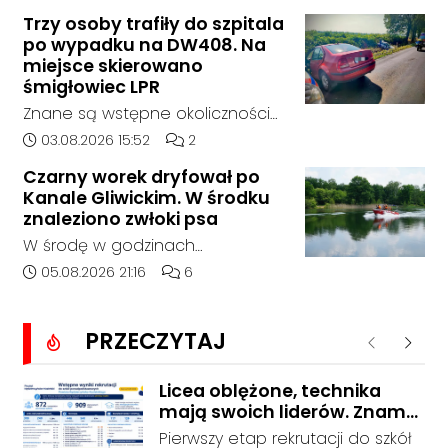
środę rano w Koźlu. Około
Trzy osoby trafiły do szpitala
godziny 6:30 kierujący
po wypadku na DW408. Na
samochodem marki Honda
miejsce skierowano
zjechał z drogi i uderzył w
śmigłowiec LPR
sygnalizator świetlny.
Znane są wstępne okoliczności
zdarzenia drogowego, do
Data dodania artykułu:
Liczba komentarzy artykułu:
03.08.2026 15:52
2
którego doszło około godziny
Czarny worek dryfował po
14:30 na drodze wojewódzkiej nr
Kanale Gliwickim. W środku
408 pomiędzy Starym Koźlem a
znaleziono zwłoki psa
Bierawą.
W środę w godzinach
popołudniowych służby zostały
Data dodania artykułu:
Liczba komentarzy artykułu:
05.08.2026 21:16
6
zadysponowane nad Kanał
Gliwicki po zgłoszeniu od
PRZECZYTAJ
zaniepokojonego świadka.
Poprzednie
Nastę
Osoba zgłaszająca zauważyła
unoszący się na wodzie czarny
Licea oblężone, technika
mają swoich liderów. Znamy
worek, którego zawartość
wstępne wyniki rekrutacji do
wzbudziła jej niepokój.
Pierwszy etap rekrutacji do szkół