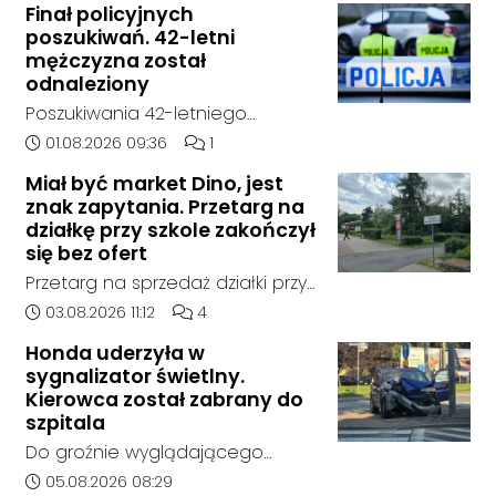
Finał policyjnych
poszukiwań. 42-letni
mężczyzna został
odnaleziony
Poszukiwania 42-letniego
mężczyzny zostały zakończone.
Data dodania artykułu:
Liczba komentarzy artykułu:
01.08.2026 09:36
1
Jak poinformowała opolska
Miał być market Dino, jest
policja, został on odnaleziony w
znak zapytania. Przetarg na
sobotę, 1 sierpnia, na terenie
działkę przy szkole zakończył
kompleksu leśnego w powiecie
się bez ofert
raciborskim, w województwie
Przetarg na sprzedaż działki przy
śląskim.
Zespole Szkół Technicznych i
Data dodania artykułu:
Liczba komentarzy artykułu:
03.08.2026 11:12
4
Ogólnokształcących w
Honda uderzyła w
Kędzierzynie-Koźlu zakończył się
sygnalizator świetlny.
bez rozstrzygnięcia. Mimo
Kierowca został zabrany do
wcześniejszego zainteresowania
szpitala
terenem ze strony sieci Dino, do
Do groźnie wyglądającego
postępowania nie zgłosił się
zdarzenia drogowego doszło w
Data dodania artykułu:
05.08.2026 08:29
żaden oferent.