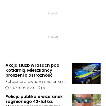
REKLAMA
REKLAMA
Akcja służb w lasach pod
Kotlarnią. Mieszkańcy
proszeni o ostrożność
Policjanci prowadzą działania na
terenie kompleksów leśnych w
Data dodania artykułu:
Liczba komentarzy artykułu:
31.07.2026 18:20
5
rejonie gminy Bierawa. Jak udało
Policja publikuje wizerunek
nam się ustalić, funkcjonariusze
zaginionego 42-latka.
poszukują mężczyzny, który może