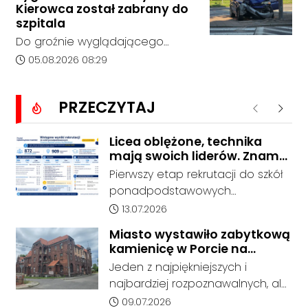
bez rozstrzygnięcia. Mimo
Kierowca został zabrany do
wcześniejszego zainteresowania
szpitala
terenem ze strony sieci Dino, do
Do groźnie wyglądającego
postępowania nie zgłosił się
zdarzenia drogowego doszło w
Data dodania artykułu:
05.08.2026 08:29
żaden oferent.
środę rano w Koźlu. Około
godziny 6:30 kierujący
PRZECZYTAJ
samochodem marki Honda
Poprzednie
Nastę
zjechał z drogi i uderzył w
sygnalizator świetlny.
Licea oblężone, technika
mają swoich liderów. Znamy
wstępne wyniki rekrutacji do
Pierwszy etap rekrutacji do szkół
szkół w powiecie
ponadpodstawowych
prowadzonych przez Powiat
Data dodania artykułu:
13.07.2026
Kędzierzyńsko-Kozielski pokazuje
Miasto wystawiło zabytkową
coraz wyraźniejsze preferencje
kamienicę w Porcie na
tegorocznych absolwentów szkół
sprzedaż. W dawnym hotelu
Jeden z najpiękniejszych i
podstawowych. Dane dotyczą
mają powstać mieszkania
najbardziej rozpoznawalnych, ale
kandydatów, którzy wskazali dany
też najbardziej niszczejących
Data dodania artykułu:
09.07.2026
oddział jako pierwszy wybór,