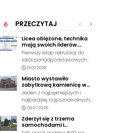
PRZECZYTAJ
Poprzednie
Następne
Licea oblężone, technika
mają swoich liderów.
Znamy wstępne wyniki
Pierwszy etap rekrutacji do
rekrutacji do szkół w
szkół ponadpodstawowych
powiecie
prowadzonych przez Powiat
Data dodania artykułu:
13.07.2026
Kędzierzyńsko-Kozielski
Miasto wystawiło
pokazuje coraz wyraźniejsze
zabytkową kamienicę w
preferencje tegorocznych
Porcie na sprzedaż. W
Jeden z najpiękniejszych i
absolwentów szkół
dawnym hotelu mają
najbardziej rozpoznawalnych,
podstawowych. Dane dotyczą
powstać mieszkania
ale też najbardziej
Data dodania artykułu:
09.07.2026
kandydatów, którzy wskazali
niszczejących budynków Koźla
dany oddział jako pierwszy
Zderzył się z trzema
Portu został wystawiony na
wybór, dlatego nie stanowią
samochodami i
sprzedaż. Gmina Kędzierzyn-
jeszcze ostatecznego wyniku
kontynuował jazdę. Seria
Dziś przed godziną 8:00 na