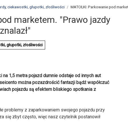
y, ciekawostki, głupotki, złośliwości
MATOŁKI: Parkowanie pod markete
od marketem. "Prawo jazdy
znalazł"
, głupotki, złośliwości
ki na 1,5 metra pojazd dumnie odstaje od innych aut
eicento można pozazdrościć fantazji bądź współczuć
rzwiach pojazdu są efektem bliskiego spotkania z
ałe problemy z zaparkowaniem swojego pojazdu przy
za się zbyt często, więc nasz czytelnik postanowił