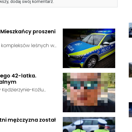
wszy, dodaj swój komentarz.
. Mieszkańcy proszeni
ie kompleksów leśnych w
ustalić, funkcjonariusze
:
dać niebezpieczne
zagrożenie dla osób
nego 42-latka.
nalnym
 Kędzierzynie-Koźlu
t w kryzysie
u:
 na swoje życie. Ostatni
nach popołudniowych w
go momentu nie nawiązał
etni mężczyzna został