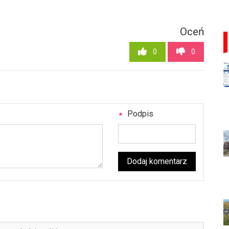
Oceń
0
0
Podpis
Dodaj komentarz