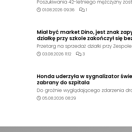
Poszukiwania 42-letniego mężczyzny zost
poinformowała opolska policja, został o
Data dodania artykułu:
Liczba komentarzy artykuł
01.08.2026 09:36
1
sierpnia, na terenie kompleksu leśnego 
w województwie śląskim.
Miał być market Dino, jest znak zap
działkę przy szkole zakończył się be
Przetarg na sprzedaż działki przy Zespole
Ogólnokształcących w Kędzierzynie-Koźlu
Data dodania artykułu:
Liczba komentarzy artykułu
03.08.2026 11:12
3
rozstrzygnięcia. Mimo wcześniejszego z
ze strony sieci Dino, do postępowania nie
oferent.
Honda uderzyła w sygnalizator świe
zabrany do szpitala
Do groźnie wyglądającego zdarzenia d
środę rano w Koźlu. Około godziny 6:30
Data dodania artykułu:
05.08.2026 08:29
marki Honda zjechał z drogi i uderzył w sy