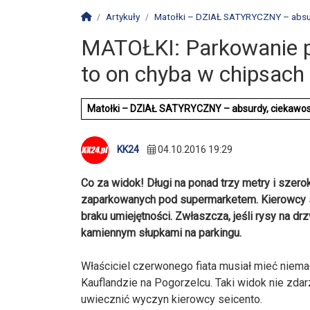
Strona główna
Artykuły
Matołki – DZIAŁ SATYRYCZNY – absurd
MATOŁKI: Parkowanie p
to on chyba w chipsach 
Matołki – DZIAŁ SATYRYCZNY – absurdy, ciekawostki
KK24
04.10.2016 19:29
Co za widok! Długi na ponad trzy metry i szero
zaparkowanych pod supermarketem. Kierowcy s
braku umiejętności. Zwłaszcza, jeśli rysy na d
kamiennym słupkami na parkingu.
Właściciel czerwonego fiata musiał mieć niem
Kauflandzie na Pogorzelcu. Taki widok nie zdar
uwiecznić wyczyn kierowcy seicento.