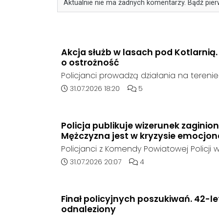
Aktualnie nie ma żadnych komentarzy. Bądź pier
Akcja służb w lasach pod Kotlarnią
o ostrożność
Policjanci prowadzą działania na teren
rejonie gminy Bierawa. Jak udało nam się 
Data dodania artykułu:
Liczba komentarzy artykułu
31.07.2026 18:20
5
poszukują mężczyzny, który może posia
narzędzie, nieoficjalnie broń i stanowić 
postronnych.
Policja publikuje wizerunek zaginio
Mężczyzna jest w kryzysie emocjo
Policjanci z Komendy Powiatowej Policji w
poszukują zaginionego 42-latka, który jes
Data dodania artykułu:
Liczba komentarzy artykuł
31.07.2026 20:07
4
emocjonalnym i może chcieć targnąć się
raz był widziany 31 lipca 2026 w godzi
rejonie miejscowości w Goszyce. Od te
Finał policyjnych poszukiwań. 42-l
kontaktu z rodziną.
odnaleziony