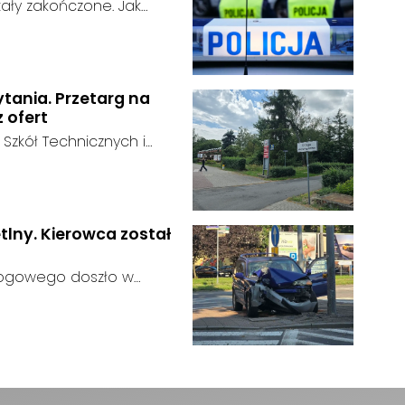
ały zakończone. Jak
n odnaleziony w sobotę, 1
u:
w powiecie raciborskim,
ytania. Przetarg na
z ofert
 Szkół Technicznych i
 zakończył się bez
:
ainteresowania terenem
 zgłosił się żaden
tlny. Kierowca został
rogowego doszło w
 kierujący samochodem
gnalizator świetlny.