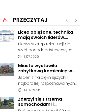
PRZECZYTAJ
Poprzednie
Następne
Licea oblężone, technika
mają swoich liderów.
Znamy wstępne wyniki
Pierwszy etap rekrutacji do
rekrutacji do szkół w
szkół ponadpodstawowych
powiecie
prowadzonych przez Powiat
Data dodania artykułu:
13.07.2026
Kędzierzyńsko-Kozielski
Miasto wystawiło
pokazuje coraz wyraźniejsze
zabytkową kamienicę w
preferencje tegorocznych
Porcie na sprzedaż. W
Jeden z najpiękniejszych i
absolwentów szkół
dawnym hotelu mają
najbardziej rozpoznawalnych,
podstawowych. Dane dotyczą
powstać mieszkania
ale też najbardziej
Data dodania artykułu:
09.07.2026
kandydatów, którzy wskazali
niszczejących budynków Koźla
dany oddział jako pierwszy
Zderzył się z trzema
Portu został wystawiony na
wybór, dlatego nie stanowią
samochodami i
sprzedaż. Gmina Kędzierzyn-
jeszcze ostatecznego wyniku
kontynuował jazdę. Seria
Dziś przed godziną 8:00 na