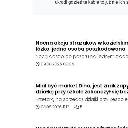
ukradł gdzieś te kable to już nie ich
Nocna akcja strażaków w kozielskim 
łóżko, jedna osoba poszkodowana
Nocą doszło do pożaru na jednym z oddz
Kędzierzynie-Koźlu. Zapaliło się łóżko, a 
Data dodania artykułu:
09.08.2026 09:04
opanowany przez strażaków. Jedna oso
poszkodowana i otrzymała pomoc na mi
Miał być market Dino, jest znak zap
działkę przy szkole zakończył się be
Przetarg na sprzedaż działki przy Zespole
Ogólnokształcących w Kędzierzynie-Koźlu
Data dodania artykułu:
Liczba komentarzy artykułu
03.08.2026 11:12
5
rozstrzygnięcia. Mimo wcześniejszego z
ze strony sieci Dino, do postępowania nie
oferent.