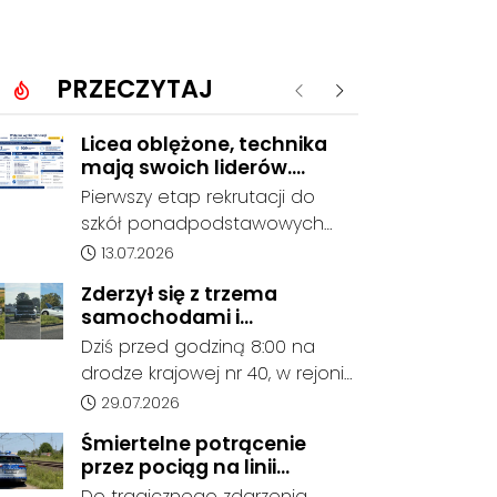
PRZECZYTAJ
Poprzednie
Następne
Licea oblężone, technika
mają swoich liderów.
Znamy wstępne wyniki
Pierwszy etap rekrutacji do
rekrutacji do szkół w
szkół ponadpodstawowych
powiecie
prowadzonych przez Powiat
Data dodania artykułu:
13.07.2026
Kędzierzyńsko-Kozielski
Zderzył się z trzema
pokazuje coraz wyraźniejsze
samochodami i
preferencje tegorocznych
kontynuował jazdę. Seria
Dziś przed godziną 8:00 na
absolwentów szkół
kolizji na Drodze Krajowej
drodze krajowej nr 40, w rejonie
podstawowych. Dane dotyczą
nr 40
ronda im. Witolda Pileckiego
Data dodania artykułu:
29.07.2026
kandydatów, którzy wskazali
oraz ronda w Reńskiej Wsi,
dany oddział jako pierwszy
Śmiertelne potrącenie
doszło do serii zdarzeń
wybór, dlatego nie stanowią
przez pociąg na linii
drogowych z udziałem trzech
jeszcze ostatecznego wyniku
Kędzierzyn-Koźle - Gliwice.
Do tragicznego zdarzenia