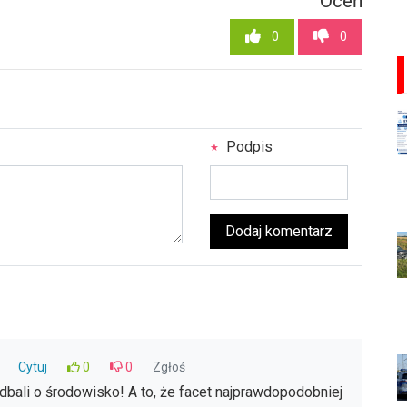
Oceń
0
0
Podpis
Dodaj komentarz
Cytuj
0
0
Zgłoś
dbali o środowisko! A to, że facet najprawdopodobniej