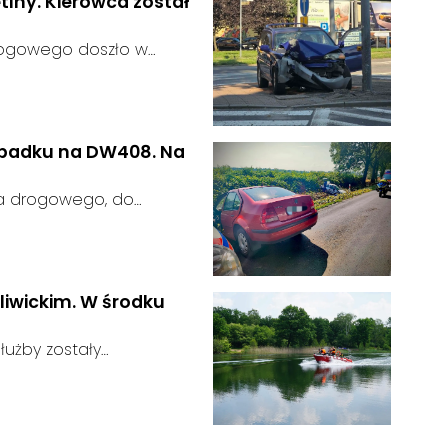
tlny. Kierowca został
rogowego doszło w
 kierujący samochodem
gnalizator świetlny.
wypadku na DW408. Na
ia drogowego, do
rodze wojewódzkiej nr
u:
liwickim. W środku
użby zostały
głoszeniu od
u:
zająca zauważyła
tórego zawartość