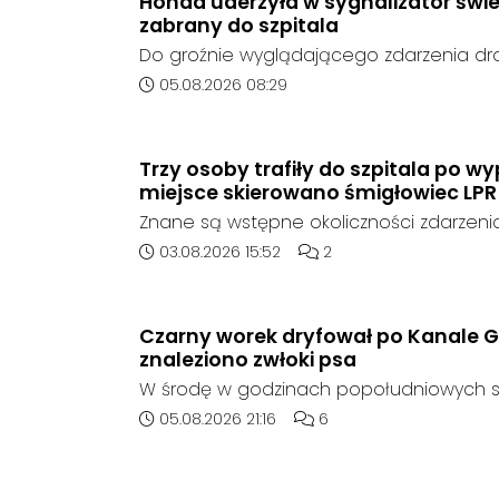
Honda uderzyła w sygnalizator świe
zabrany do szpitala
Do groźnie wyglądającego zdarzenia d
środę rano w Koźlu. Około godziny 6:30
Data dodania artykułu:
05.08.2026 08:29
marki Honda zjechał z drogi i uderzył w sy
Trzy osoby trafiły do szpitala po 
miejsce skierowano śmigłowiec LPR
Znane są wstępne okoliczności zdarzen
którego doszło około godziny 14:30 na d
Data dodania artykułu:
Liczba komentarzy artykuł
03.08.2026 15:52
2
408 pomiędzy Starym Koźlem a Bierawą.
Czarny worek dryfował po Kanale G
znaleziono zwłoki psa
W środę w godzinach popołudniowych sł
zadysponowane nad Kanał Gliwicki po z
Data dodania artykułu:
Liczba komentarzy artykuł
05.08.2026 21:16
6
zaniepokojonego świadka. Osoba zgłas
unoszący się na wodzie czarny worek, k
wzbudziła jej niepokój.