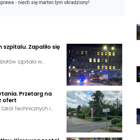
 sprawa - niech się martwi tym okradziony!
szpitalu. Zapaliło się
iałów szpitala w
ogień szybko został
ba została
ejscu.
ytania. Przetarg na
z ofert
 Szkół Technicznych i
 zakończył się bez
:
ainteresowania terenem
 zgłosił się żaden