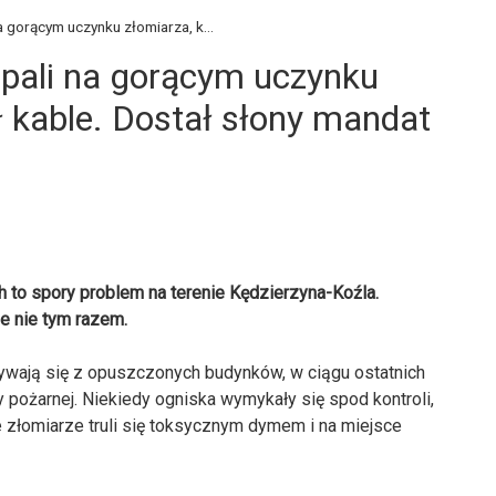
a gorącym uczynku złomiarza, k...
apali na gorącym uczynku
ł kable. Dostał słony mandat
h to spory problem na terenie Kędzierzyna-Koźla.
e nie tym razem.
ywają się z opuszczonych budynków, w ciągu ostatnich
 pożarnej. Niekiedy ogniska wymykały się spod kontroli,
e złomiarze truli się toksycznym dymem i na miejsce