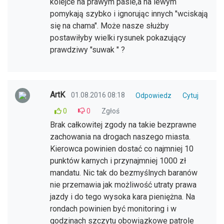
kolejce na prawym pasie,a na lewym
pomykają szybko i ignorując innych "wciskają
się na chama". Może nasze służby
postawiłyby wielki rysunek pokazujący
prawdziwy "suwak " ?
ArtK
01.08.2016 08:18
Odpowiedz
Cytuj
0
0
Zgłoś
Brak całkowitej zgody na takie bezprawne
zachowania na drogach naszego miasta.
Kierowca powinien dostać co najmniej 10
punktów karnych i przynajmniej 1000 zł
mandatu. Nic tak do bezmyślnych baranów
nie przemawia jak możliwość utraty prawa
jazdy i do tego wysoka kara pieniężna. Na
rondach powinien być monitoring i w
godzinach szczytu obowiązkowe patrole