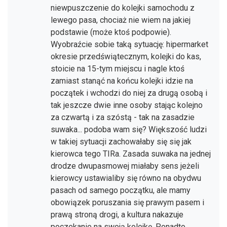
niewpuszczenie do kolejki samochodu z
lewego pasa, chociaż nie wiem na jakiej
podstawie (może ktoś podpowie).
Wyobraźcie sobie taką sytuację: hipermarket
okresie przedświątecznym, kolejki do kas,
stoicie na 15-tym miejscu i nagle ktoś
zamiast stanąć na końcu kolejki idzie na
początek i wchodzi do niej za drugą osobą i
tak jeszcze dwie inne osoby stając kolejno
za czwartą i za szóstą - tak na zasadzie
suwaka... podoba wam się? Większość ludzi
w takiej sytuacji zachowałaby się się jak
kierowca tego TIRa. Zasada suwaka na jednej
drodze dwupasmowej miałaby sens jeżeli
kierowcy ustawialiby się równo na obydwu
pasach od samego początku, ale mamy
obowiązek poruszania się prawym pasem i
prawą stroną drogi, a kultura nakazuje
poczekanie na swoją kolejkę. Ponadto