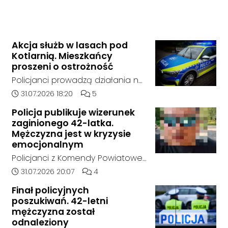
Akcja służb w lasach pod
Kotlarnią. Mieszkańcy
proszeni o ostrożność
Policjanci prowadzą działania na
terenie kompleksów leśnych w
Data dodania artykułu:
Liczba komentarzy artykułu:
31.07.2026 18:20
5
rejonie gminy Bierawa. Jak udało
Policja publikuje wizerunek
nam się ustalić, funkcjonariusze
zaginionego 42-latka.
poszukują mężczyzny, który może
Mężczyzna jest w kryzysie
posiadać niebezpieczne
emocjonalnym
narzędzie, nieoficjalnie broń i
Policjanci z Komendy Powiatowej
stanowić zagrożenie dla osób
Policji w Kędzierzynie-Koźlu
Data dodania artykułu:
Liczba komentarzy artykułu:
31.07.2026 20:07
4
postronnych.
poszukują zaginionego 42-latka,
Finał policyjnych
który jest w kryzysie
poszukiwań. 42-letni
emocjonalnym i może chcieć
mężczyzna został
targnąć się na swoje życie.
odnaleziony