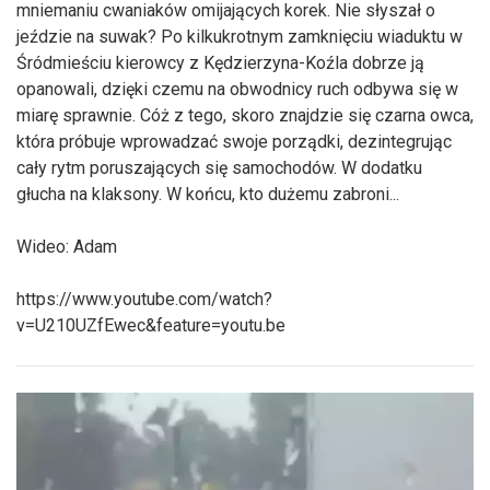
mniemaniu cwaniaków omijających korek. Nie słyszał o
jeździe na suwak? Po kilkukrotnym zamknięciu wiaduktu w
Śródmieściu kierowcy z Kędzierzyna-Koźla dobrze ją
opanowali, dzięki czemu na obwodnicy ruch odbywa się w
miarę sprawnie. Cóż z tego, skoro znajdzie się czarna owca,
która próbuje wprowadzać swoje porządki, dezintegrując
cały rytm poruszających się samochodów. W dodatku
głucha na klaksony. W końcu, kto dużemu zabroni...
Wideo: Adam
https://www.youtube.com/watch?
v=U210UZfEwec&feature=youtu.be