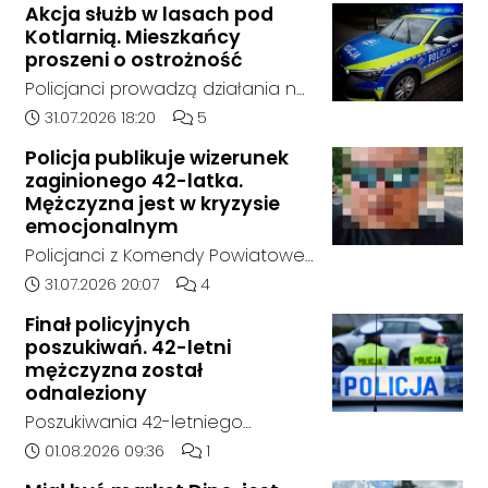
Akcja służb w lasach pod
Kotlarnią. Mieszkańcy
proszeni o ostrożność
Policjanci prowadzą działania na
terenie kompleksów leśnych w
Data dodania artykułu:
Liczba komentarzy artykułu:
31.07.2026 18:20
5
rejonie gminy Bierawa. Jak udało
Policja publikuje wizerunek
nam się ustalić, funkcjonariusze
zaginionego 42-latka.
poszukują mężczyzny, który może
Mężczyzna jest w kryzysie
posiadać niebezpieczne
emocjonalnym
narzędzie, nieoficjalnie broń i
Policjanci z Komendy Powiatowej
stanowić zagrożenie dla osób
Policji w Kędzierzynie-Koźlu
Data dodania artykułu:
Liczba komentarzy artykułu:
31.07.2026 20:07
4
postronnych.
poszukują zaginionego 42-latka,
Finał policyjnych
który jest w kryzysie
poszukiwań. 42-letni
emocjonalnym i może chcieć
mężczyzna został
targnąć się na swoje życie.
odnaleziony
Ostatni raz był widziany 31 lipca
Poszukiwania 42-letniego
2026 w godzinach
mężczyzny zostały zakończone.
Data dodania artykułu:
Liczba komentarzy artykułu:
01.08.2026 09:36
1
popołudniowych w rejonie
Jak poinformowała opolska