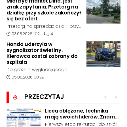
miejscowości w Goszyce. Od
Miał być market Dino, jest
policja, został on odnaleziony w
znak zapytania. Przetarg na
tego momentu nie nawiązał
sobotę, 1 sierpnia, na terenie
działkę przy szkole zakończył
kontaktu z rodziną.
kompleksu leśnego w powiecie
się bez ofert
raciborskim, w województwie
Przetarg na sprzedaż działki przy
śląskim.
Zespole Szkół Technicznych i
Data dodania artykułu:
Liczba komentarzy artykułu:
03.08.2026 11:12
4
Ogólnokształcących w
Honda uderzyła w
Kędzierzynie-Koźlu zakończył się
sygnalizator świetlny.
bez rozstrzygnięcia. Mimo
Kierowca został zabrany do
wcześniejszego zainteresowania
szpitala
terenem ze strony sieci Dino, do
Do groźnie wyglądającego
postępowania nie zgłosił się
zdarzenia drogowego doszło w
Data dodania artykułu:
05.08.2026 08:29
żaden oferent.
środę rano w Koźlu. Około
godziny 6:30 kierujący
PRZECZYTAJ
samochodem marki Honda
Poprzednie
Nastę
zjechał z drogi i uderzył w
sygnalizator świetlny.
Licea oblężone, technika
mają swoich liderów. Znamy
wstępne wyniki rekrutacji do
Pierwszy etap rekrutacji do szkół