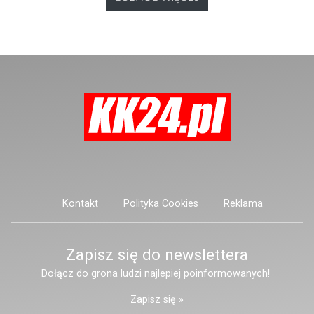
posiadać niebezpieczne
narzędzie, nieoficjalnie broń i
stanowić zagrożenie dla osób
postronnych.
Kontakt
Polityka Cookies
Reklama
Zapisz się do newslettera
Dołącz do grona ludzi najlepiej poinformowanych!
Zapisz się »