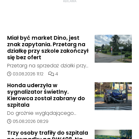
REKLAMA
Miał być market Dino, jest
znak zapytania. Przetarg na
działkę przy szkole zakończył
się bez ofert
Przetarg na sprzedaż działki przy
Zespole Szkół Technicznych i
Data dodania artykułu:
Liczba komentarzy artykułu:
03.08.2026 11:12
4
Ogólnokształcących w
Honda uderzyła w
Kędzierzynie-Koźlu zakończył się
sygnalizator świetlny.
bez rozstrzygnięcia. Mimo
Kierowca został zabrany do
wcześniejszego zainteresowania
szpitala
terenem ze strony sieci Dino, do
Do groźnie wyglądającego
postępowania nie zgłosił się
zdarzenia drogowego doszło w
Data dodania artykułu:
05.08.2026 08:29
żaden oferent.
środę rano w Koźlu. Około
Trzy osoby trafiły do szpitala
godziny 6:30 kierujący