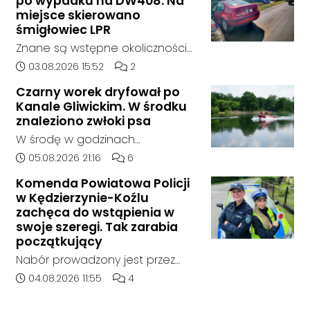
po wypadku na DW408. Na
samochodem marki Honda
miejsce skierowano
zjechał z drogi i uderzył w
śmigłowiec LPR
sygnalizator świetlny.
Znane są wstępne okoliczności
zdarzenia drogowego, do
Data dodania artykułu:
Liczba komentarzy artykułu:
03.08.2026 15:52
2
którego doszło około godziny
Czarny worek dryfował po
14:30 na drodze wojewódzkiej nr
Kanale Gliwickim. W środku
408 pomiędzy Starym Koźlem a
znaleziono zwłoki psa
Bierawą.
W środę w godzinach
popołudniowych służby zostały
Data dodania artykułu:
Liczba komentarzy artykułu:
05.08.2026 21:16
6
zadysponowane nad Kanał
Komenda Powiatowa Policji
Gliwicki po zgłoszeniu od
w Kędzierzynie-Koźlu
zaniepokojonego świadka.
zachęca do wstąpienia w
Osoba zgłaszająca zauważyła
swoje szeregi. Tak zarabia
unoszący się na wodzie czarny
początkujący
worek, którego zawartość
Nabór prowadzony jest przez
wzbudziła jej niepokój.
cały rok, a dokumenty można
Data dodania artykułu:
Liczba komentarzy artykułu:
04.08.2026 11:55
4
składać osobiście lub
elektronicznie. Początkujący