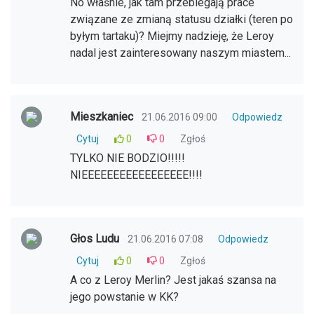
No właśnie, jak tam przebiegają prace
związane ze zmianą statusu działki (teren po
byłym tartaku)? Miejmy nadzieję, że Leroy
nadal jest zainteresowany naszym miastem...
Mieszkaniec
21.06.2016 09:00
Odpowiedz
Cytuj
0
0
Zgłoś
TYLKO NIE BODZIO!!!!!
NIEEEEEEEEEEEEEEEEE!!!!
Głos Ludu
21.06.2016 07:08
Odpowiedz
Cytuj
0
0
Zgłoś
A co z Leroy Merlin? Jest jakaś szansa na
jego powstanie w KK?