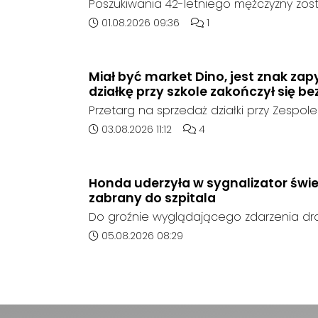
Poszukiwania 42-letniego mężczyzny zost
poinformowała opolska policja, został o
Data dodania artykułu:
Liczba komentarzy artykuł
01.08.2026 09:36
1
sierpnia, na terenie kompleksu leśnego 
w województwie śląskim.
Miał być market Dino, jest znak zap
działkę przy szkole zakończył się be
Przetarg na sprzedaż działki przy Zespole
Ogólnokształcących w Kędzierzynie-Koźlu
Data dodania artykułu:
Liczba komentarzy artykułu
03.08.2026 11:12
4
rozstrzygnięcia. Mimo wcześniejszego z
ze strony sieci Dino, do postępowania nie
oferent.
Honda uderzyła w sygnalizator świe
zabrany do szpitala
Do groźnie wyglądającego zdarzenia d
środę rano w Koźlu. Około godziny 6:30
Data dodania artykułu:
05.08.2026 08:29
marki Honda zjechał z drogi i uderzył w sy