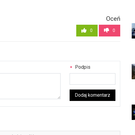
Oceń
0
0
Podpis
Dodaj komentarz