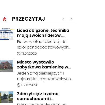
PRZECZYTAJ
Poprzednie
Następne
Licea oblężone, technika
mają swoich liderów.
Znamy wstępne wyniki
Pierwszy etap rekrutacji do
rekrutacji do szkół w
szkół ponadpodstawowych
powiecie
prowadzonych przez Powiat
Data dodania artykułu:
13.07.2026
Kędzierzyńsko-Kozielski
Miasto wystawiło
pokazuje coraz wyraźniejsze
zabytkową kamienicę w
preferencje tegorocznych
Porcie na sprzedaż. W
Jeden z najpiękniejszych i
absolwentów szkół
dawnym hotelu mają
najbardziej rozpoznawalnych,
podstawowych. Dane dotyczą
powstać mieszkania
ale też najbardziej
Data dodania artykułu:
09.07.2026
kandydatów, którzy wskazali
niszczejących budynków Koźla
dany oddział jako pierwszy
Zderzył się z trzema
Portu został wystawiony na
wybór, dlatego nie stanowią
samochodami i
sprzedaż. Gmina Kędzierzyn-
jeszcze ostatecznego wyniku
kontynuował jazdę. Seria
Dziś przed godziną 8:00 na