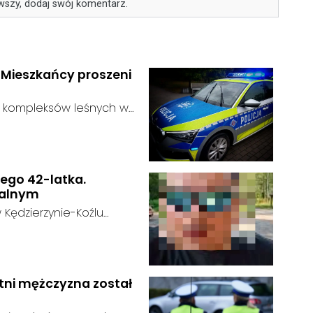
wszy, dodaj swój komentarz.
. Mieszkańcy proszeni
ie kompleksów leśnych w
ustalić, funkcjonariusze
:
dać niebezpieczne
zagrożenie dla osób
nego 42-latka.
nalnym
 Kędzierzynie-Koźlu
t w kryzysie
u:
 na swoje życie. Ostatni
nach popołudniowych w
go momentu nie nawiązał
etni mężczyzna został