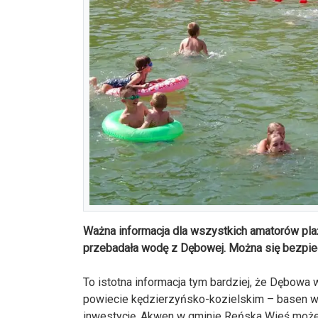
Ważna informacja dla wszystkich amatorów pla
przebadała wodę z Dębowej. Można się bezpie
To istotna informacja tym bardziej, że Dębowa
powiecie kędzierzyńsko-kozielskim – basen w 
inwestycję. Akwen w gminie Reńska Wieś moż