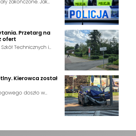
ały zakończone. Jak
n odnaleziony w sobotę, 1
u:
w powiecie raciborskim,
ytania. Przetarg na
z ofert
 Szkół Technicznych i
 zakończył się bez
:
ainteresowania terenem
 zgłosił się żaden
tlny. Kierowca został
rogowego doszło w
 kierujący samochodem
gnalizator świetlny.