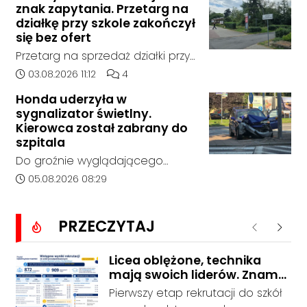
policja, został on odnaleziony w
znak zapytania. Przetarg na
tego momentu nie nawiązał
sobotę, 1 sierpnia, na terenie
działkę przy szkole zakończył
kontaktu z rodziną.
kompleksu leśnego w powiecie
się bez ofert
raciborskim, w województwie
Przetarg na sprzedaż działki przy
śląskim.
Zespole Szkół Technicznych i
Data dodania artykułu:
Liczba komentarzy artykułu:
03.08.2026 11:12
4
Ogólnokształcących w
Honda uderzyła w
Kędzierzynie-Koźlu zakończył się
sygnalizator świetlny.
bez rozstrzygnięcia. Mimo
Kierowca został zabrany do
wcześniejszego zainteresowania
szpitala
terenem ze strony sieci Dino, do
Do groźnie wyglądającego
postępowania nie zgłosił się
zdarzenia drogowego doszło w
Data dodania artykułu:
05.08.2026 08:29
żaden oferent.
środę rano w Koźlu. Około
godziny 6:30 kierujący
PRZECZYTAJ
samochodem marki Honda
Poprzednie
Nastę
zjechał z drogi i uderzył w
sygnalizator świetlny.
Licea oblężone, technika
mają swoich liderów. Znamy
wstępne wyniki rekrutacji do
Pierwszy etap rekrutacji do szkół
szkół w powiecie