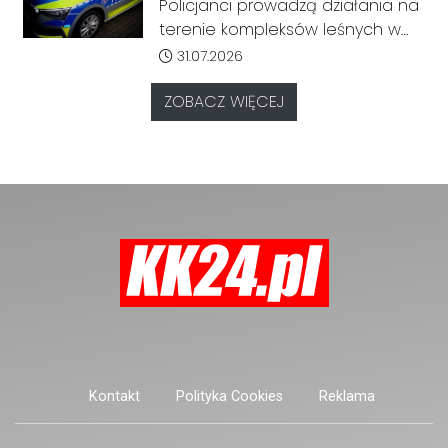
proszeni o ostrożność
Policjanci prowadzą działania na
do Beskidów. Jak informuje
terenie kompleksów leśnych w
przewoźnik, połączenie cieszy się
rejonie gminy Bierawa. Jak udało
Data dodania artykułu:
31.07.2026
dużym zainteresowaniem
nam się ustalić, funkcjonariusze
pasażerów.
poszukują mężczyzny, który może
ZOBACZ WIĘCEJ
posiadać niebezpieczne
narzędzie, nieoficjalnie broń i
stanowić zagrożenie dla osób
postronnych.
Kontakt
Polityka Cookies
Reklama