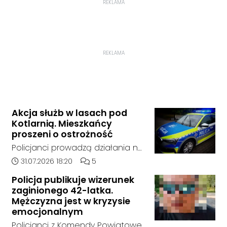
REKLAMA
REKLAMA
Akcja służb w lasach pod
Kotlarnią. Mieszkańcy
proszeni o ostrożność
Policjanci prowadzą działania na
terenie kompleksów leśnych w
Data dodania artykułu:
Liczba komentarzy artykułu:
31.07.2026 18:20
5
rejonie gminy Bierawa. Jak udało
Policja publikuje wizerunek
nam się ustalić, funkcjonariusze
zaginionego 42-latka.
poszukują mężczyzny, który może
Mężczyzna jest w kryzysie
posiadać niebezpieczne
emocjonalnym
narzędzie, nieoficjalnie broń i
Policjanci z Komendy Powiatowej