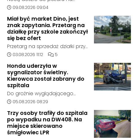
jednym z oddziałów szpitala w
Data dodania artykułu:
09.08.2026 09:04
Kędzierzynie-Koźlu. Zapaliło się
Miał być market Dino, jest
łóżko, a ogień szybko został
znak zapytania. Przetarg na
opanowany przez strażaków.
działkę przy szkole zakończył
Jedna osoba została
się bez ofert
poszkodowana i otrzymała
Przetarg na sprzedaż działki przy
pomoc na miejscu.
Zespole Szkół Technicznych i
Data dodania artykułu:
Liczba komentarzy artykułu:
03.08.2026 11:12
5
Ogólnokształcących w
Honda uderzyła w
Kędzierzynie-Koźlu zakończył się
sygnalizator świetlny.
bez rozstrzygnięcia. Mimo
Kierowca został zabrany do
wcześniejszego zainteresowania
szpitala
terenem ze strony sieci Dino, do
Do groźnie wyglądającego
postępowania nie zgłosił się
zdarzenia drogowego doszło w
Data dodania artykułu:
05.08.2026 08:29
żaden oferent.
środę rano w Koźlu. Około
Trzy osoby trafiły do szpitala
godziny 6:30 kierujący
po wypadku na DW408. Na
samochodem marki Honda
miejsce skierowano
zjechał z drogi i uderzył w
śmigłowiec LPR
sygnalizator świetlny.