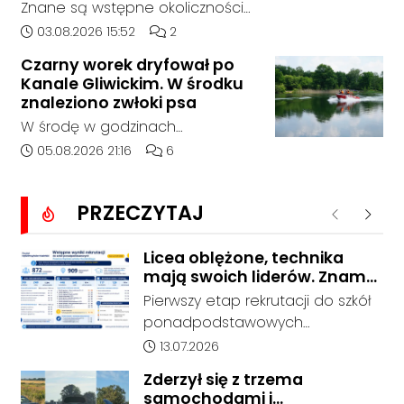
Znane są wstępne okoliczności
zdarzenia drogowego, do
Data dodania artykułu:
Liczba komentarzy artykułu:
03.08.2026 15:52
2
którego doszło około godziny
Czarny worek dryfował po
14:30 na drodze wojewódzkiej nr
Kanale Gliwickim. W środku
408 pomiędzy Starym Koźlem a
znaleziono zwłoki psa
Bierawą.
W środę w godzinach
popołudniowych służby zostały
Data dodania artykułu:
Liczba komentarzy artykułu:
05.08.2026 21:16
6
zadysponowane nad Kanał
Gliwicki po zgłoszeniu od
PRZECZYTAJ
zaniepokojonego świadka.
Poprzednie
Nastę
Osoba zgłaszająca zauważyła
unoszący się na wodzie czarny
Licea oblężone, technika
mają swoich liderów. Znamy
worek, którego zawartość
wstępne wyniki rekrutacji do
wzbudziła jej niepokój.
Pierwszy etap rekrutacji do szkół
szkół w powiecie
ponadpodstawowych
prowadzonych przez Powiat
Data dodania artykułu:
13.07.2026
Kędzierzyńsko-Kozielski pokazuje
Zderzył się z trzema
coraz wyraźniejsze preferencje
samochodami i