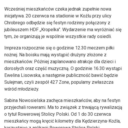
Wcześniej mieszkańców czeka jednak zupełnie nowa
inicjatywa. 20 czerwca na stadionie w Koźlu przy ulicy
Chrobrego odbędzie się festyn rodzinny połączony z
jubileuszem HDF „Kropelka”. Wydarzenie ma wyróżniać się
tym, że organizują je wspólnie wszystkie rady osiedli.
Impreza rozpocznie się o godzinie 12.30 meczem piłki
nożnej. Na boisku mają wystąpić drużyny złożone z
mieszkańców. Później zaplanowano atrakcje dla dzieci i
dorosłych oraz część muzyczną. O godzinie 16.30 wystąpi
Ewelina Lisowska, a następnie publiczność bawić będzie
Sulejman, czyli zespół 427 Zone, popularny zwłaszcza
wśród młodzieży.
Sabina Nowosielska zachęca mieszkańców, aby na festyn
przyjechali rowerami. Ma to związek z trwającą rywalizacją
o tytuł Rowerowej Stolicy Polski. Od 1 do 30 czerwca
mieszkańcy mogą kręcić kilometry dla Kędzierzyna-Koźla,
korzystając z aplikacji Rowerowa Stolica Polski.