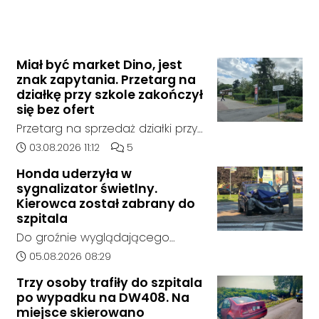
Miał być market Dino, jest
znak zapytania. Przetarg na
działkę przy szkole zakończył
się bez ofert
Przetarg na sprzedaż działki przy
Zespole Szkół Technicznych i
Data dodania artykułu:
Liczba komentarzy artykułu:
03.08.2026 11:12
5
Ogólnokształcących w
Honda uderzyła w
Kędzierzynie-Koźlu zakończył się
sygnalizator świetlny.
bez rozstrzygnięcia. Mimo
Kierowca został zabrany do
wcześniejszego zainteresowania
szpitala
terenem ze strony sieci Dino, do
Do groźnie wyglądającego
postępowania nie zgłosił się
zdarzenia drogowego doszło w
Data dodania artykułu:
05.08.2026 08:29
żaden oferent.
środę rano w Koźlu. Około
Trzy osoby trafiły do szpitala
godziny 6:30 kierujący
po wypadku na DW408. Na
samochodem marki Honda
miejsce skierowano