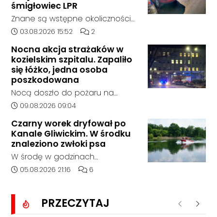
zjechał z drogi i uderzył w
śmigłowiec LPR
sygnalizator świetlny.
Znane są wstępne okoliczności
zdarzenia drogowego, do
Data dodania artykułu:
Liczba komentarzy artykułu:
03.08.2026 15:52
2
którego doszło około godziny
Nocna akcja strażaków w
14:30 na drodze wojewódzkiej nr
kozielskim szpitalu. Zapaliło
408 pomiędzy Starym Koźlem a
się łóżko, jedna osoba
Bierawą.
poszkodowana
Nocą doszło do pożaru na
jednym z oddziałów szpitala w
Data dodania artykułu:
09.08.2026 09:04
Kędzierzynie-Koźlu. Zapaliło się
Czarny worek dryfował po
łóżko, a ogień szybko został
Kanale Gliwickim. W środku
opanowany przez strażaków.
znaleziono zwłoki psa
Jedna osoba została
W środę w godzinach
poszkodowana i otrzymała
popołudniowych służby zostały
Data dodania artykułu:
Liczba komentarzy artykułu:
05.08.2026 21:16
6
pomoc na miejscu.
zadysponowane nad Kanał
Gliwicki po zgłoszeniu od
PRZECZYTAJ
zaniepokojonego świadka.
Poprzednie
Nastę
Osoba zgłaszająca zauważyła