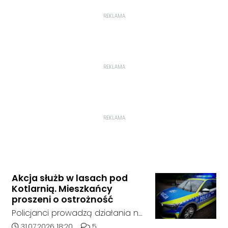
REKLAMA
REKLAMA
REKLAMA
Akcja służb w lasach pod
Kotlarnią. Mieszkańcy
proszeni o ostrożność
Policjanci prowadzą działania na
terenie kompleksów leśnych w
Data dodania artykułu:
Liczba komentarzy artykułu:
31.07.2026 18:20
5