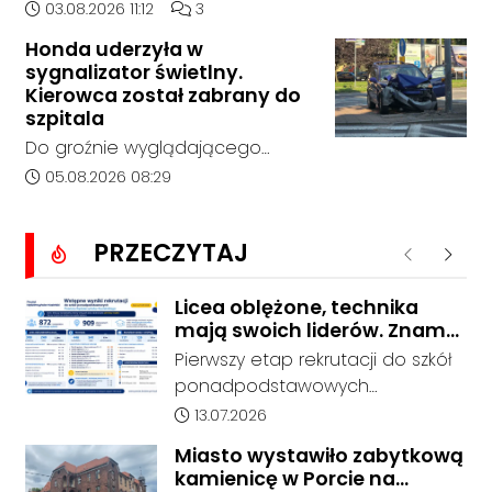
Zespole Szkół Technicznych i
Data dodania artykułu:
Liczba komentarzy artykułu:
03.08.2026 11:12
3
Ogólnokształcących w
Honda uderzyła w
Kędzierzynie-Koźlu zakończył się
sygnalizator świetlny.
bez rozstrzygnięcia. Mimo
Kierowca został zabrany do
wcześniejszego zainteresowania
szpitala
terenem ze strony sieci Dino, do
Do groźnie wyglądającego
postępowania nie zgłosił się
zdarzenia drogowego doszło w
Data dodania artykułu:
05.08.2026 08:29
żaden oferent.
środę rano w Koźlu. Około
godziny 6:30 kierujący
PRZECZYTAJ
samochodem marki Honda
Poprzednie
Nastę
zjechał z drogi i uderzył w
sygnalizator świetlny.
Licea oblężone, technika
mają swoich liderów. Znamy
wstępne wyniki rekrutacji do
Pierwszy etap rekrutacji do szkół
szkół w powiecie
ponadpodstawowych
prowadzonych przez Powiat
Data dodania artykułu:
13.07.2026
Kędzierzyńsko-Kozielski pokazuje
Miasto wystawiło zabytkową
coraz wyraźniejsze preferencje
kamienicę w Porcie na
tegorocznych absolwentów szkół