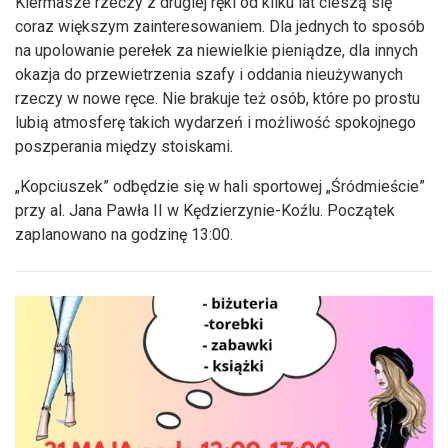
Kiermasze rzeczy z drugiej ręki od kilku lat cieszą się
coraz większym zainteresowaniem. Dla jednych to sposób
na upolowanie perełek za niewielkie pieniądze, dla innych
okazja do przewietrzenia szafy i oddania nieużywanych
rzeczy w nowe ręce. Nie brakuje też osób, które po prostu
lubią atmosferę takich wydarzeń i możliwość spokojnego
poszperania między stoiskami.
„Kopciuszek” odbędzie się w hali sportowej „Śródmieście”
przy al. Jana Pawła II w Kędzierzynie-Koźlu. Początek
zaplanowano na godzinę 13:00.