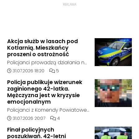
REKLAMA
Akcja służb w lasach pod
Kotlarnią. Mieszkańcy
proszeni o ostrożność
Policjanci prowadzą działania na
terenie kompleksów leśnych w
Data dodania artykułu:
Liczba komentarzy artykułu:
31.07.2026 18:20
5
rejonie gminy Bierawa. Jak udało
Policja publikuje wizerunek
nam się ustalić, funkcjonariusze
zaginionego 42-latka.
poszukują mężczyzny, który może
Mężczyzna jest w kryzysie
posiadać niebezpieczne
emocjonalnym
narzędzie, nieoficjalnie broń i
Policjanci z Komendy Powiatowej
stanowić zagrożenie dla osób
Policji w Kędzierzynie-Koźlu
Data dodania artykułu:
Liczba komentarzy artykułu:
31.07.2026 20:07
4
postronnych.
poszukują zaginionego 42-latka,
Finał policyjnych
który jest w kryzysie
poszukiwań. 42-letni