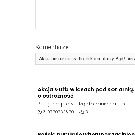
Komentarze
Aktualnie nie ma żadnych komentarzy. Bądź pier
Akcja służb w lasach pod Kotlarnią
o ostrożność
Policjanci prowadzą działania na teren
rejonie gminy Bierawa. Jak udało nam się 
Data dodania artykułu:
Liczba komentarzy artykułu
31.07.2026 18:20
5
poszukują mężczyzny, który może posia
narzędzie, nieoficjalnie broń i stanowić 
postronnych.
Policja publikuje wizerunek zaginio