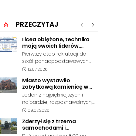
PRZECZYTAJ
Poprzednie
Następne
Licea oblężone, technika
mają swoich liderów.
Znamy wstępne wyniki
Pierwszy etap rekrutacji do
rekrutacji do szkół w
szkół ponadpodstawowych
powiecie
prowadzonych przez Powiat
Data dodania artykułu:
13.07.2026
Kędzierzyńsko-Kozielski
Miasto wystawiło
pokazuje coraz wyraźniejsze
zabytkową kamienicę w
preferencje tegorocznych
Porcie na sprzedaż. W
Jeden z najpiękniejszych i
absolwentów szkół
dawnym hotelu mają
najbardziej rozpoznawalnych,
podstawowych. Dane dotyczą
powstać mieszkania
ale też najbardziej
Data dodania artykułu:
09.07.2026
kandydatów, którzy wskazali
niszczejących budynków Koźla
dany oddział jako pierwszy
Zderzył się z trzema
Portu został wystawiony na
wybór, dlatego nie stanowią
samochodami i
sprzedaż. Gmina Kędzierzyn-
jeszcze ostatecznego wyniku
kontynuował jazdę. Seria
Dziś przed godziną 8:00 na