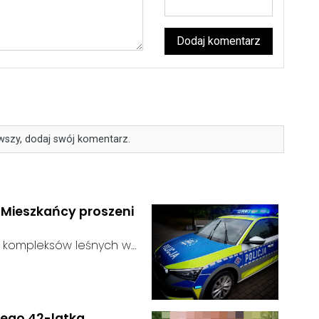
Dodaj komentarz
wszy, dodaj swój komentarz.
. Mieszkańcy proszeni
ie kompleksów leśnych w
ustalić, funkcjonariusze
:
dać niebezpieczne
zagrożenie dla osób
nego 42-latka.