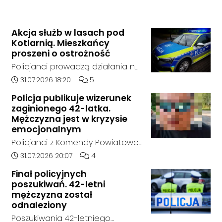
Akcja służb w lasach pod
Kotlarnią. Mieszkańcy
proszeni o ostrożność
Policjanci prowadzą działania na
terenie kompleksów leśnych w
Data dodania artykułu:
Liczba komentarzy artykułu:
31.07.2026 18:20
5
rejonie gminy Bierawa. Jak udało
Policja publikuje wizerunek
nam się ustalić, funkcjonariusze
zaginionego 42-latka.
poszukują mężczyzny, który może
Mężczyzna jest w kryzysie
posiadać niebezpieczne
emocjonalnym
narzędzie, nieoficjalnie broń i
Policjanci z Komendy Powiatowej
stanowić zagrożenie dla osób
Policji w Kędzierzynie-Koźlu
Data dodania artykułu:
Liczba komentarzy artykułu:
31.07.2026 20:07
4
postronnych.
poszukują zaginionego 42-latka,
Finał policyjnych
który jest w kryzysie
poszukiwań. 42-letni
emocjonalnym i może chcieć
mężczyzna został
targnąć się na swoje życie.
odnaleziony
Ostatni raz był widziany 31 lipca
Poszukiwania 42-letniego