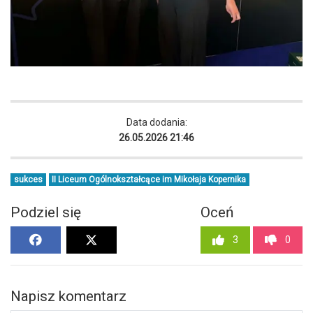
Data dodania:
26.05.2026 21:46
sukces
II Liceum Ogólnokształcące im Mikołaja Kopernika
Podziel się
Oceń
3
0
Napisz komentarz