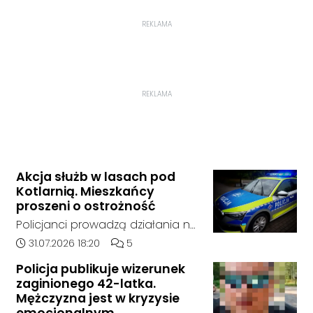
REKLAMA
REKLAMA
Akcja służb w lasach pod
Kotlarnią. Mieszkańcy
proszeni o ostrożność
Policjanci prowadzą działania na
terenie kompleksów leśnych w
Data dodania artykułu:
Liczba komentarzy artykułu:
31.07.2026 18:20
5
rejonie gminy Bierawa. Jak udało
Policja publikuje wizerunek
nam się ustalić, funkcjonariusze
zaginionego 42-latka.
poszukują mężczyzny, który może
Mężczyzna jest w kryzysie
posiadać niebezpieczne