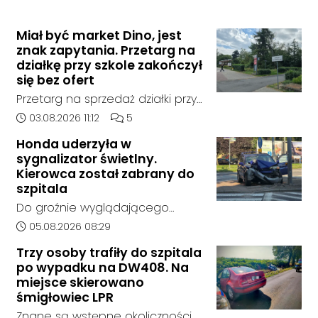
Miał być market Dino, jest
znak zapytania. Przetarg na
działkę przy szkole zakończył
się bez ofert
Przetarg na sprzedaż działki przy
Zespole Szkół Technicznych i
Data dodania artykułu:
Liczba komentarzy artykułu:
03.08.2026 11:12
5
Ogólnokształcących w
Honda uderzyła w
Kędzierzynie-Koźlu zakończył się
sygnalizator świetlny.
bez rozstrzygnięcia. Mimo
Kierowca został zabrany do
wcześniejszego zainteresowania
szpitala
terenem ze strony sieci Dino, do
Do groźnie wyglądającego
postępowania nie zgłosił się
zdarzenia drogowego doszło w
Data dodania artykułu:
05.08.2026 08:29
żaden oferent.
środę rano w Koźlu. Około
Trzy osoby trafiły do szpitala
godziny 6:30 kierujący
po wypadku na DW408. Na
samochodem marki Honda
miejsce skierowano
zjechał z drogi i uderzył w
śmigłowiec LPR
sygnalizator świetlny.
Znane są wstępne okoliczności