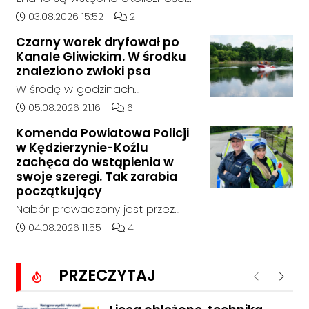
zdarzenia drogowego, do
Data dodania artykułu:
Liczba komentarzy artykułu:
03.08.2026 15:52
2
którego doszło około godziny
Czarny worek dryfował po
14:30 na drodze wojewódzkiej nr
Kanale Gliwickim. W środku
408 pomiędzy Starym Koźlem a
znaleziono zwłoki psa
Bierawą.
W środę w godzinach
popołudniowych służby zostały
Data dodania artykułu:
Liczba komentarzy artykułu:
05.08.2026 21:16
6
zadysponowane nad Kanał
Komenda Powiatowa Policji
Gliwicki po zgłoszeniu od
w Kędzierzynie-Koźlu
zaniepokojonego świadka.
zachęca do wstąpienia w
Osoba zgłaszająca zauważyła
swoje szeregi. Tak zarabia
unoszący się na wodzie czarny
początkujący
worek, którego zawartość
Nabór prowadzony jest przez
wzbudziła jej niepokój.
cały rok, a dokumenty można
Data dodania artykułu:
Liczba komentarzy artykułu:
04.08.2026 11:55
4
składać osobiście lub
elektronicznie. Początkujący
PRZECZYTAJ
funkcjonariusz może otrzymywać
Poprzednie
Nastę
od 5311 do 6530 zł netto, zależnie
od wieku, etapu szkolenia i