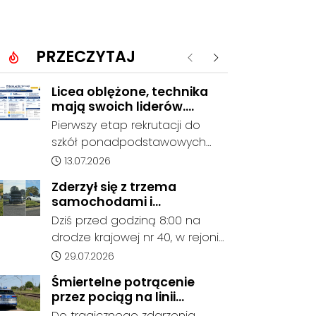
PRZECZYTAJ
Poprzednie
Następne
Licea oblężone, technika
mają swoich liderów.
Znamy wstępne wyniki
Pierwszy etap rekrutacji do
rekrutacji do szkół w
szkół ponadpodstawowych
powiecie
prowadzonych przez Powiat
Data dodania artykułu:
13.07.2026
Kędzierzyńsko-Kozielski
Zderzył się z trzema
pokazuje coraz wyraźniejsze
samochodami i
preferencje tegorocznych
kontynuował jazdę. Seria
Dziś przed godziną 8:00 na
absolwentów szkół
kolizji na Drodze Krajowej
drodze krajowej nr 40, w rejonie
podstawowych. Dane dotyczą
nr 40
ronda im. Witolda Pileckiego
Data dodania artykułu:
29.07.2026
kandydatów, którzy wskazali
oraz ronda w Reńskiej Wsi,
dany oddział jako pierwszy
Śmiertelne potrącenie
doszło do serii zdarzeń
wybór, dlatego nie stanowią
przez pociąg na linii
drogowych z udziałem trzech
jeszcze ostatecznego wyniku
Kędzierzyn-Koźle - Gliwice.
Do tragicznego zdarzenia