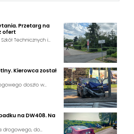
ytania. Przetarg na
z ofert
 Szkół Technicznych i
 zakończył się bez
:
ainteresowania terenem
 zgłosił się żaden
tlny. Kierowca został
rogowego doszło w
 kierujący samochodem
gnalizator świetlny.
wypadku na DW408. Na
ia drogowego, do