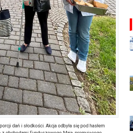
orcji dań i słodkości. Akcja odbyła się pod hasłem
zana z obchodami Funduszowego Maja, promującego