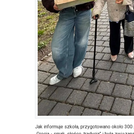
Jak informuje szkoła, przygotowano około 300 p
„Grecja - smak, słońce, tradycja” i była zwią