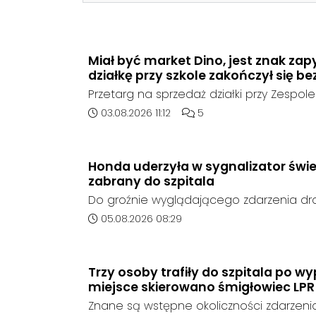
Miał być market Dino, jest znak zap
działkę przy szkole zakończył się be
Przetarg na sprzedaż działki przy Zespole
Ogólnokształcących w Kędzierzynie-Koźlu
Data dodania artykułu:
Liczba komentarzy artykułu
03.08.2026 11:12
5
rozstrzygnięcia. Mimo wcześniejszego z
ze strony sieci Dino, do postępowania nie
oferent.
Honda uderzyła w sygnalizator świe
zabrany do szpitala
Do groźnie wyglądającego zdarzenia d
środę rano w Koźlu. Około godziny 6:30
Data dodania artykułu:
05.08.2026 08:29
marki Honda zjechał z drogi i uderzył w sy
Trzy osoby trafiły do szpitala po 
miejsce skierowano śmigłowiec LPR
Znane są wstępne okoliczności zdarzen