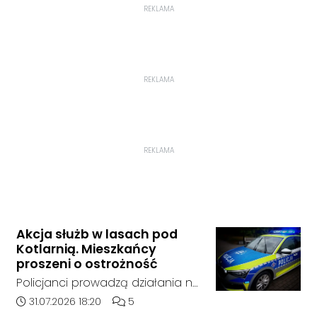
REKLAMA
REKLAMA
REKLAMA
Akcja służb w lasach pod
Kotlarnią. Mieszkańcy
proszeni o ostrożność
Policjanci prowadzą działania na
terenie kompleksów leśnych w
Data dodania artykułu:
Liczba komentarzy artykułu:
31.07.2026 18:20
5
rejonie gminy Bierawa. Jak udało