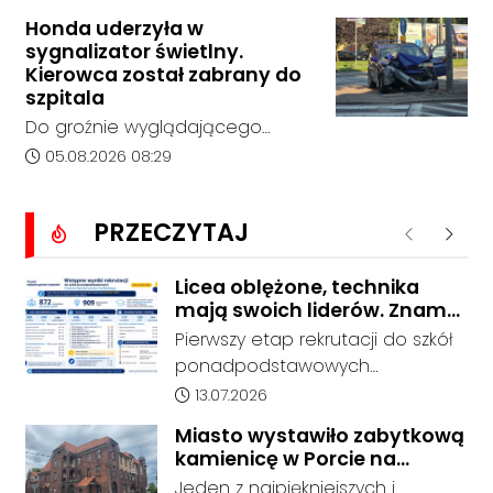
Ogólnokształcących w
Honda uderzyła w
Kędzierzynie-Koźlu zakończył się
sygnalizator świetlny.
bez rozstrzygnięcia. Mimo
Kierowca został zabrany do
wcześniejszego zainteresowania
szpitala
terenem ze strony sieci Dino, do
Do groźnie wyglądającego
postępowania nie zgłosił się
zdarzenia drogowego doszło w
Data dodania artykułu:
05.08.2026 08:29
żaden oferent.
środę rano w Koźlu. Około
godziny 6:30 kierujący
PRZECZYTAJ
samochodem marki Honda
Poprzednie
Nastę
zjechał z drogi i uderzył w
sygnalizator świetlny.
Licea oblężone, technika
mają swoich liderów. Znamy
wstępne wyniki rekrutacji do
Pierwszy etap rekrutacji do szkół
szkół w powiecie
ponadpodstawowych
prowadzonych przez Powiat
Data dodania artykułu:
13.07.2026
Kędzierzyńsko-Kozielski pokazuje
Miasto wystawiło zabytkową
coraz wyraźniejsze preferencje
kamienicę w Porcie na
tegorocznych absolwentów szkół
sprzedaż. W dawnym hotelu
Jeden z najpiękniejszych i